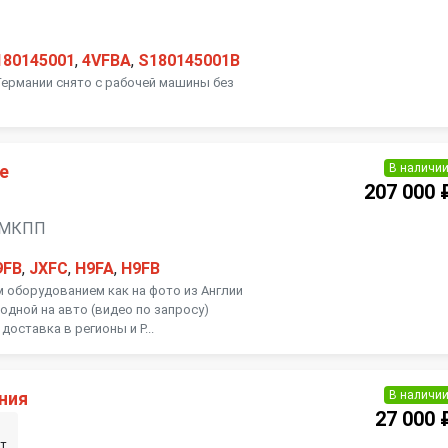
180145001
,
4VFBA
,
S180145001B
Германии снято с рабочей машины без
В наличи
е
207 000 
ь, МКПП
9FB
,
JXFC
,
H9FA
,
H9FB
м оборудованием как на фото из Англии
одной на авто (видео по запросу)
доставка в регионы и Р...
В наличи
ния
27 000 
т.