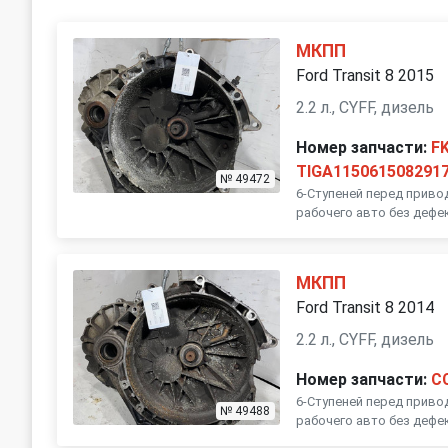
МКПП
Ford Transit 8 2015
2.2 л., CYFF, дизель
Номер запчасти:
F
TIGA115061508291
№ 49472
6-Ступеней перед приво
рабочего авто без дефе
МКПП
Ford Transit 8 2014
2.2 л., CYFF, дизель
Номер запчасти:
C
6-Ступеней перед приво
№ 49488
рабочего авто без дефе