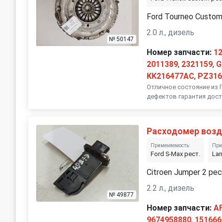
Ford Tourneo Custom
2.0 л., дизель
№ 50147
Номер запчасти:
1
2011389
,
2321159
,
G
KK216477AC
,
PZ31
Отличное состояние из 
дефектов гарантия дост
Расходомер возд
Применяемость:
При
Ford S-Max рест.
Lan
Citroen Jumper 2 рес
2.2 л., дизель
№ 49877
Номер запчасти:
A
9674958880
,
151666