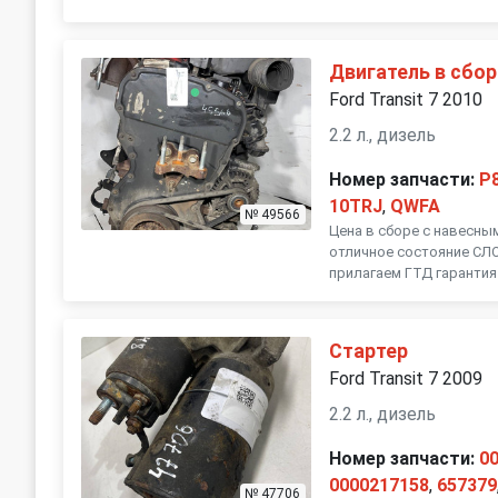
Двигатель в сбор
Ford Transit 7 2010
2.2 л., дизель
Номер запчасти:
P
10TRJ
,
QWFA
№ 49566
Цена в сборе с навесны
отличное состояние С
прилагаем ГТД гарантия
Стартер
Ford Transit 7 2009
2.2 л., дизель
Номер запчасти:
0
0000217158
,
657379
№ 47706