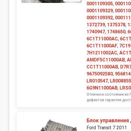
0001109305
,
000110
0001109329
,
000110
0001109392
,
000111
1372739
,
1375378
,
1
1740947
,
1748650
,
6
6C1T11000AC
,
6C1
6C1T11000AF
,
7C19
7H1211002AC
,
AC1T
AMDF5C11000AB
,
A
CC1T11000AB
,
D7R
9675092580
,
956814
LR010547
,
LR00885
6G9N11000AB
,
LRS0
Отличное состояние из 
дефектов гарантия дост
Блок управления
Ford Transit 7 2011