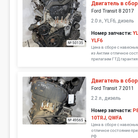
Двигатель в сбор
Ford Transit 8 2017
2.0 л., YLF6, дизель
Номер запчасти:
Y
YLF6
№ 50135
Цена в сборе с навесны
из Англии отличное сос
прилагаем ГТД гарантия 
Двигатель в сбор
Ford Transit 7 2011
2.2 л., дизель
Номер запчасти:
P
10TRJ
,
QWFA
№ 49565
Цена в сборе с навесны
отличное состояние при
РФ