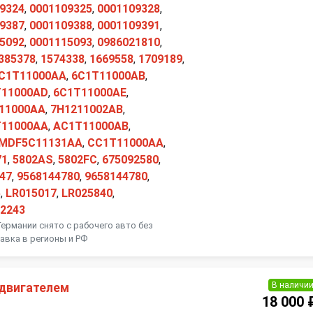
9324
,
0001109325
,
0001109328
,
9387
,
0001109388
,
0001109391
,
5092
,
0001115093
,
0986021810
,
385378
,
1574338
,
1669558
,
1709189
,
C1T11000AA
,
6C1T11000AB
,
T11000AD
,
6C1T11000AE
,
11000AA
,
7H1211002AB
,
11000AA
,
AC1T11000AB
,
MDF5C11131AA
,
CC1T11000AA
,
71
,
5802AS
,
5802FC
,
675092580
,
47
,
9568144780
,
9658144780
,
5
,
LR015017
,
LR025840
,
2243
Германии снято с рабочего авто без
авка в регионы и РФ
В наличи
 двигателем
18 000 