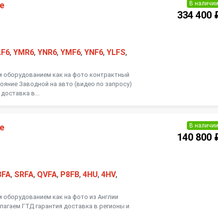
В наличи
е
334 400 
LF6
,
YMR6
,
YNR6
,
YMF6
,
YNF6
,
YLFS
,
м оборудованием как на фото контрактный
тояние Заводной на авто (видео по запросу)
доставка в...
В наличи
е
140 800 
8FA
,
SRFA
,
QVFA
,
P8FB
,
4HU
,
4HV
,
м оборудованием как на фото из Англии
лагаем ГТД гарантия доставка в регионы и