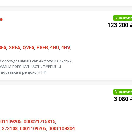
В наличи
е
123 200 
8FA
,
SRFA
,
QVFA
,
P8FB
,
4HU
,
4HV
,
м оборудованием как на фото из Англии
ЛОМАНА ГОРЯЧАЯ ЧАСТЬ ТУРБИНЫ
 доставка в регионы и РФ
В наличи
3 080 
001109205
,
000021715815
,
,
273108
,
0001109205
,
0001109304
,