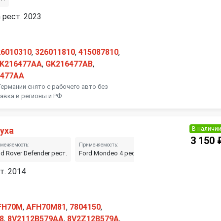
 рест. 2023
26010310
,
326011810
,
415087810
,
K216477AA
,
GK216477AB
,
6477AA
Германии снято с рабочего авто без
авка в регионы и РФ
В наличи
уха
3 150 
меняемость:
Применяемость:
Применяемость:
d Rover Defender рест.
Ford Mondeo 4 рест.
Land Rover Discovery S
т. 2014
FH70M
,
AFH70M81
,
7804150
,
8
,
8V2112B579AA
,
8V2Z12B579A
,