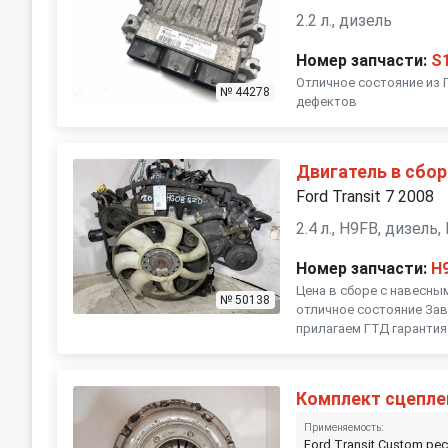
2.2 л., дизель
Номер запчасти:
S
Отличное состояние из 
№ 44278
дефектов
Двигатель в сбор
Ford Transit 7 2008
2.4 л., H9FB, дизел
Номер запчасти:
H
Цена в сборе с навесны
№ 50138
отличное состояние Зав
прилагаем ГТД гарантия 
Комплект сцепле
Применяемость:
Ford Transit Custom рес