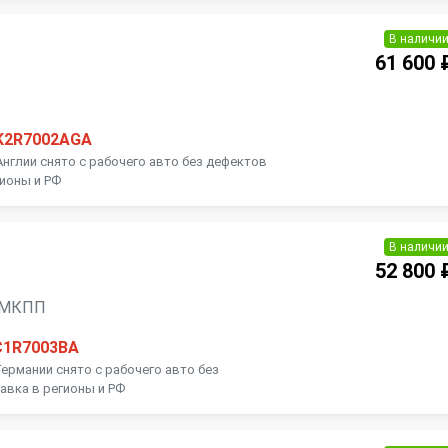
В наличи
61 600 
K2R7002AGA
Англии снято с рабочего авто без дефектов
гионы и РФ
В наличи
52 800 
ь, МКПП
C1R7003BA
Германии снято с рабочего авто без
авка в регионы и РФ