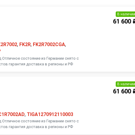
В наличи
61 600 
K2R7002
,
FK2R
,
FK2R7002CGA
,
7
д Отличное состояние из Германии снято с
ктов гарантия доставка в регионы и РФ
В наличи
61 600 
C1R7002AD
,
TIGA1270912110003
д Отличное состояние из Германии снято с
ктов гарантия доставка в регионы и РФ