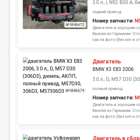
3.0 л., i, N52 B30 A,
задний привод
Номер запчасти:
N
№ M46672
Двигатель в хорошем с
Ввезен из Германии. Сто
как на фото (без кпп и ст
Двигатель
BMW X3 E83 2006
3.0 л., D, M57 D30 (
полный привод
№ M46679
Номер запчасти:
M
Двигатель в хорошем с
Ввезен из Германии. Сто
как на фото (без кпп и ст
Двигатель в сбор