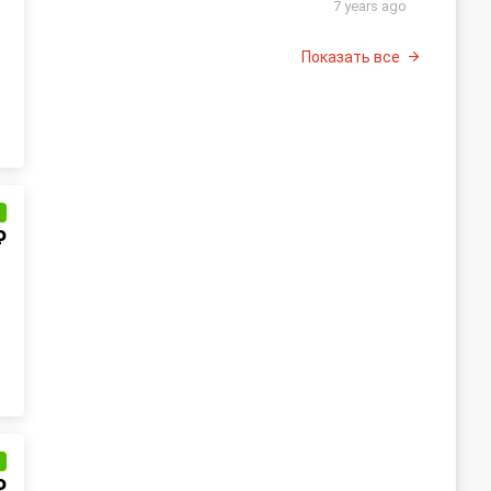
7 years ago
Показать все
и
₽
и
₽