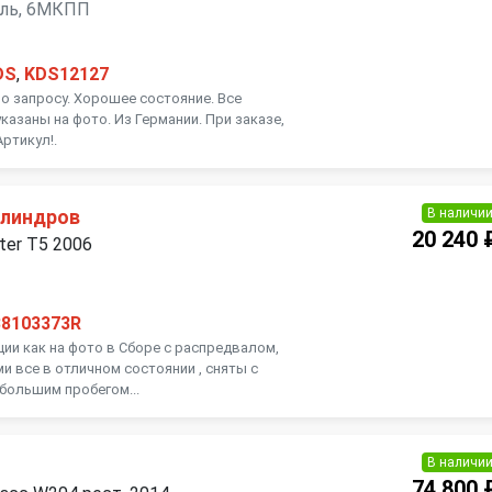
зель, 6МКПП
DS
,
KDS12127
 запросу. Хорошее состояние. Все
указаны на фото. Из Германии. При заказе,
ртикул!.
В наличи
илиндров
20 240 
ter T5 2006
38103373R
ии как на фото в Сборе с распредвалом,
и все в отличном состоянии , сняты с
ебольшим пробегом...
В наличи
74 800 