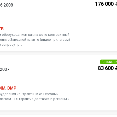
176 000 
B6 2008
ZB
м оборудованием как на фото контрактный
тояние Заводной на авто (видео прилагаем)
 запросу пр...
В наличи
83 600 
 2007
MM
,
BMP
рудования контрактный из Германии
лагаем ГТД гарантия доставка в регионы и