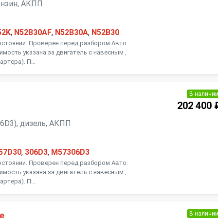
 бензин, АКПП
52K
,
N52B30AF
,
N52B30A
,
N52B30
остоянии. Проверен перед разбором Авто.
имость указана за двигатель с навесным ,
артера). П...
В наличи
202 400 
306D3), дизель, АКПП
57D30
,
306D3
,
M57306D3
остоянии. Проверен перед разбором Авто.
имость указана за двигатель с навесным ,
артера). П...
В наличи
е