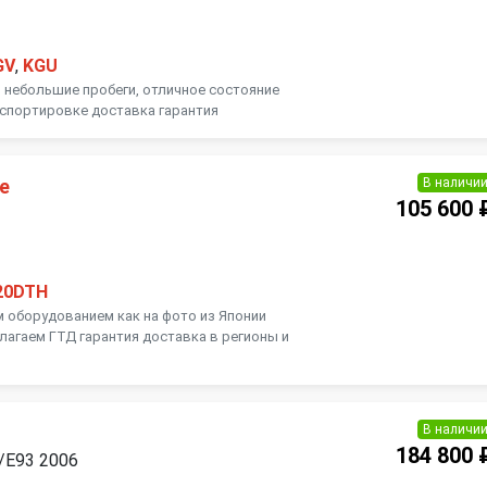
GV
,
KGU
, небольшие пробеги, отличное состояние
нспортировке доставка гарантия
В наличи
е
105 600 
1
20DTH
м оборудованием как на фото из Японии
лагаем ГТД гарантия доставка в регионы и
В наличи
184 800 
/E93 2006