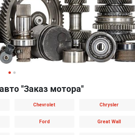
авто "Заказ мотора"
Chevrolet
Chrysler
Ford
Great Wall