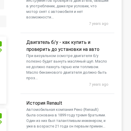
инструментов проверить двигатель, бывший
в употреблении, даже при условии, что
мотор снят с автомобиля и нет
возможности...
7 years ago
Двигатель б/у - как купить и
и
проверить до установки на авто
₽
При визуальном осмотре двигателя б/у
полезно будет вынуть масляный щуп. Масло
не должно пахнуть гарью или топливом.
Масло бензинового двигателя должно быть
проз...
7 years ago
История Renault
Автомобильная компания Рено (Renault)
была основана в 1899 году тремя братьями.
и
Один из них был талантливым инженером, и
₽
уже в возрасте 21 года он первым примен...