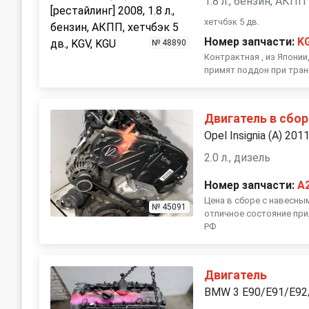
1.8 л., бензин, АКПП
хетчбэк 5 дв.
Номер запчасти:
K
№ 48890
Контрактная , из Японии
примят поддон при тра
Двигатель в сбор
Opel Insignia (A) 201
2.0 л., дизель
Номер запчасти:
A
Цена в сборе с навесны
№ 45091
отличное состояние при
РФ
Двигатель
BMW 3 E90/E91/E92