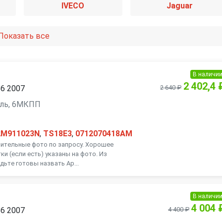
IVECO
Jaguar
Land Rover
Mazda
Показать все
Mitsubishi
Nissan
В наличи
2 402,4 
B6 2007
2 640 ₽
Porsche
Renault
зель, 6МКПП
SsangYong
Subaru
2M911023N
,
TS18E3
,
0712070418AM
Volkswagen
Volvo
нительные фото по запросу. Хорошее
ки (если есть) указаны на фото. Из
удьте готовы назвать Ар...
В наличи
4 004 
B6 2007
4 400 ₽