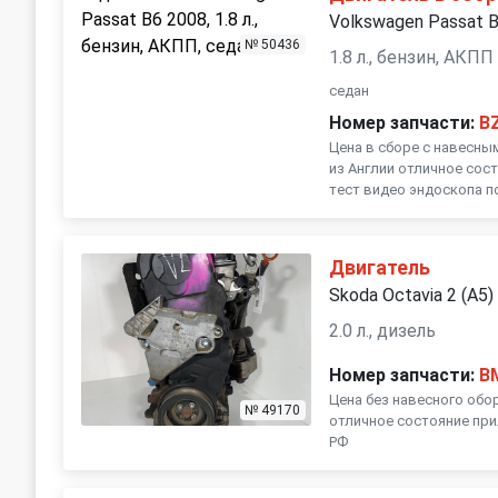
Volkswagen Passat 
№ 50436
1.8 л., бензин, АКПП
седан
Номер запчасти:
B
Цена в сборе с навесны
из Англии отличное сос
тест видео эндоскопа по
Двигатель
Skoda Octavia 2 (A5)
2.0 л., дизель
Номер запчасти:
B
Цена без навесного обо
№ 49170
отличное состояние при
РФ