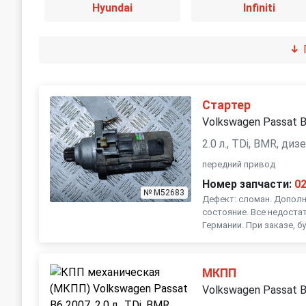
Hyundai
Infiniti
Jeep
Kia
Mercedes-Benz
Mini
Стартер
Volkswagen Passat 
Opel
Peugeot
2.0 л., TDi, BMR, ди
SEAT
Skoda
передний привод
Номер запчасти:
0
№ M52683
Suzuki
Toyota
Дефект: сломан. Допол
состояние. Все недостат
Германии. При заказе, б
МКПП
Volkswagen Passat 