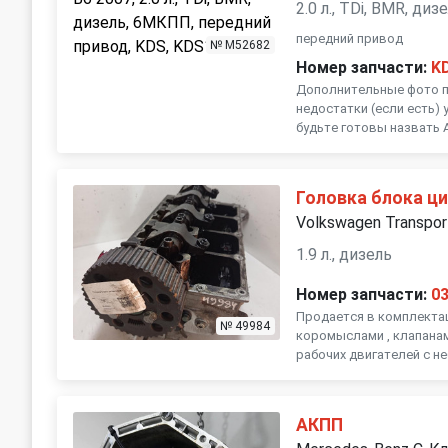
2.0 л., TDi, BMR, ди
передний привод
№ M52682
Номер запчасти:
K
Дополнительные фото по
недостатки (если есть) 
будьте готовы назвать А
Головка блока ц
Volkswagen Transpor
1.9 л., дизель
Номер запчасти:
0
Продается в комплектац
№ 49984
коромыслами , клапанам
рабочих двигателей с н
АКПП