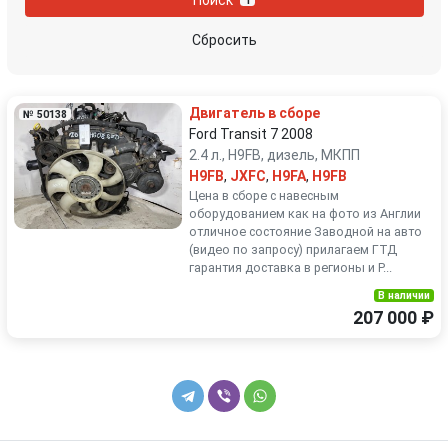
1
Suzuki
Toyota
Сбросить
Volkswagen
Volvo
Двигатель в сборе
№ 50138
Ford Transit 7 2008
2.4 л., H9FB, дизель, МКПП
H9FB
,
JXFC
,
H9FA
,
H9FB
Цена в сборе с навесным
оборудованием как на фото из Англии
отличное состояние Заводной на авто
(видео по запросу) прилагаем ГТД
гарантия доставка в регионы и Р...
В наличии
207 000 ₽