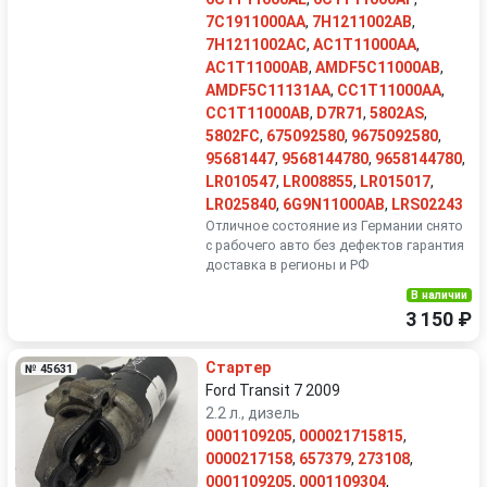
7C1911000AA
,
7H1211002AB
,
7H1211002AC
,
AC1T11000AA
,
AC1T11000AB
,
AMDF5C11000AB
,
AMDF5C11131AA
,
CC1T11000AA
,
CC1T11000AB
,
D7R71
,
5802AS
,
5802FC
,
675092580
,
9675092580
,
95681447
,
9568144780
,
9658144780
,
LR010547
,
LR008855
,
LR015017
,
LR025840
,
6G9N11000AB
,
LRS02243
Отличное состояние из Германии снято
с рабочего авто без дефектов гарантия
доставка в регионы и РФ
В наличии
3 150 ₽
Стартер
№ 45631
Ford Transit 7 2009
2.2 л., дизель
0001109205
,
000021715815
,
0000217158
,
657379
,
273108
,
0001109205
,
0001109304
,