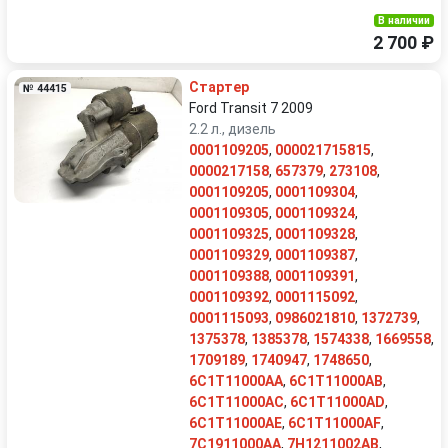
В наличии
2 700 ₽
Стартер
№ 44415
Ford Transit 7 2009
2.2 л., дизель
0001109205
,
000021715815
,
0000217158
,
657379
,
273108
,
0001109205
,
0001109304
,
0001109305
,
0001109324
,
0001109325
,
0001109328
,
0001109329
,
0001109387
,
0001109388
,
0001109391
,
0001109392
,
0001115092
,
0001115093
,
0986021810
,
1372739
,
1375378
,
1385378
,
1574338
,
1669558
,
1709189
,
1740947
,
1748650
,
6C1T11000AA
,
6C1T11000AB
,
6C1T11000AC
,
6C1T11000AD
,
6C1T11000AE
,
6C1T11000AF
,
7C1911000AA
,
7H1211002AB
,