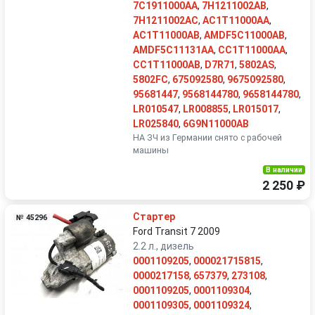
7C1911000AA
,
7H1211002AB
,
7H1211002AC
,
AC1T11000AA
,
AC1T11000AB
,
AMDF5C11000AB
,
AMDF5C11131AA
,
CC1T11000AA
,
CC1T11000AB
,
D7R71
,
5802AS
,
5802FC
,
675092580
,
9675092580
,
95681447
,
9568144780
,
9658144780
,
LR010547
,
LR008855
,
LR015017
,
LR025840
,
6G9N11000AB
НА ЗЧ из Германии снято с рабочей
машины
В наличии
2 250 ₽
Стартер
№ 45296
Ford Transit 7 2009
2.2 л., дизель
0001109205
,
000021715815
,
0000217158
,
657379
,
273108
,
0001109205
,
0001109304
,
0001109305
,
0001109324
,