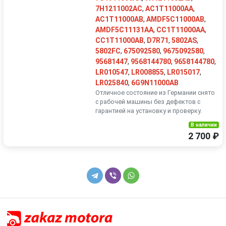
7H1211002AC
,
AC1T11000AA
,
AC1T11000AB
,
AMDF5C11000AB
,
AMDF5C11131AA
,
CC1T11000AA
,
CC1T11000AB
,
D7R71
,
5802AS
,
5802FC
,
675092580
,
9675092580
,
95681447
,
9568144780
,
9658144780
,
LR010547
,
LR008855
,
LR015017
,
LR025840
,
6G9N11000AB
Отличное состояние из Германии снято
с рабочей машины без дефектов с
гарантией на установку и проверку.
В наличии
2 700 ₽