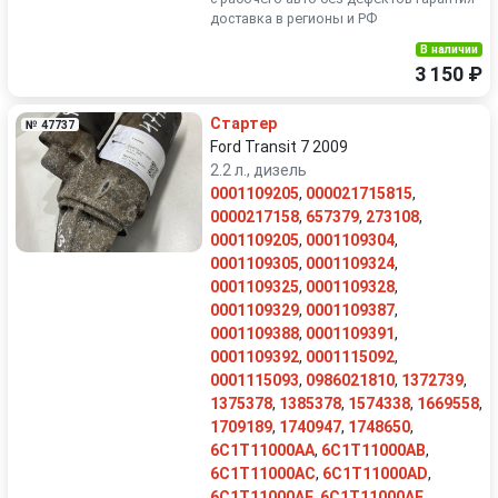
доставка в регионы и РФ
В наличии
3 150 ₽
Стартер
№ 47737
Ford Transit 7 2009
2.2 л., дизель
0001109205
,
000021715815
,
0000217158
,
657379
,
273108
,
0001109205
,
0001109304
,
0001109305
,
0001109324
,
0001109325
,
0001109328
,
0001109329
,
0001109387
,
0001109388
,
0001109391
,
0001109392
,
0001115092
,
0001115093
,
0986021810
,
1372739
,
1375378
,
1385378
,
1574338
,
1669558
,
1709189
,
1740947
,
1748650
,
6C1T11000AA
,
6C1T11000AB
,
6C1T11000AC
,
6C1T11000AD
,
6C1T11000AE
,
6C1T11000AF
,