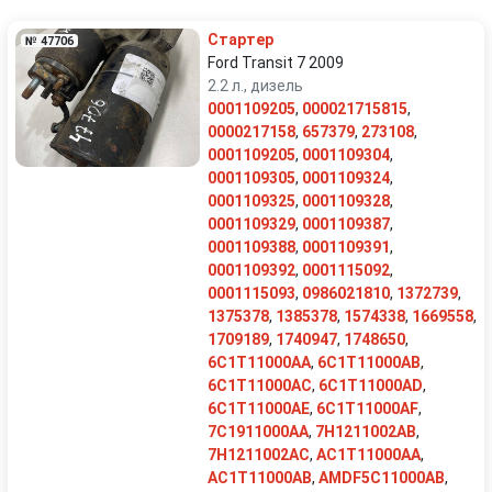
Volkswagen
Volvo
Стартер
№ 47706
Ford Transit 7 2009
2.2 л., дизель
0001109205
,
000021715815
,
0000217158
,
657379
,
273108
,
0001109205
,
0001109304
,
0001109305
,
0001109324
,
0001109325
,
0001109328
,
0001109329
,
0001109387
,
0001109388
,
0001109391
,
0001109392
,
0001115092
,
0001115093
,
0986021810
,
1372739
,
1375378
,
1385378
,
1574338
,
1669558
,
1709189
,
1740947
,
1748650
,
6C1T11000AA
,
6C1T11000AB
,
6C1T11000AC
,
6C1T11000AD
,
6C1T11000AE
,
6C1T11000AF
,
7C1911000AA
,
7H1211002AB
,
7H1211002AC
,
AC1T11000AA
,
AC1T11000AB
,
AMDF5C11000AB
,