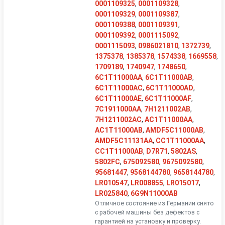
0001109325
,
0001109328
,
0001109329
,
0001109387
,
0001109388
,
0001109391
,
0001109392
,
0001115092
,
0001115093
,
0986021810
,
1372739
,
1375378
,
1385378
,
1574338
,
1669558
,
1709189
,
1740947
,
1748650
,
6C1T11000AA
,
6C1T11000AB
,
6C1T11000AC
,
6C1T11000AD
,
6C1T11000AE
,
6C1T11000AF
,
7C1911000AA
,
7H1211002AB
,
7H1211002AC
,
AC1T11000AA
,
AC1T11000AB
,
AMDF5C11000AB
,
AMDF5C11131AA
,
CC1T11000AA
,
CC1T11000AB
,
D7R71
,
5802AS
,
5802FC
,
675092580
,
9675092580
,
95681447
,
9568144780
,
9658144780
,
LR010547
,
LR008855
,
LR015017
,
LR025840
,
6G9N11000AB
Отличное состояние из Германии снято
с рабочей машины без дефектов с
гарантией на установку и проверку.