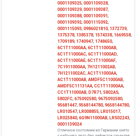
0001109325
,
0001109328
,
0001109329
,
0001109387
,
0001109388
,
0001109391
,
0001109392
,
0001115092
,
0001115093
,
0986021810
,
1372739
,
1375378
,
1385378
,
1574338
,
1669558
,
1709189
,
1740947
,
1748650
,
6C1T11000AA
,
6C1T11000AB
,
6C1T11000AC
,
6C1T11000AD
,
6C1T11000AE
,
6C1T11000AF
,
7C1911000AA
,
7H1211002AB
,
7H1211002AC
,
AC1T11000AA
,
AC1T11000AB
,
AMDF5C11000AB
,
AMDF5C11131AA
,
CC1T11000AA
,
CC1T11000AB
,
D7R71
,
5802AS
,
5802FC
,
675092580
,
9675092580
,
95681447
,
9568144780
,
9658144780
,
LR010547
,
LR008855
,
LR015017
,
LR025840
,
6G9N11000AB
,
LRS02243
,
0001139024
Отличное состояние из Германии снято
с рабочего авто без дефектов гарантия