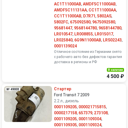
AC1T11000AB
,
AMDF5C11000AB
,
AMDF5C11131AA
,
CC1T11000AA
,
CC1T11000AB
,
D7R71
,
5802AS
,
5802FC
,
675092580
,
9675092580
,
95681447
,
9568144780
,
9658144780
,
LR010547
,
LR008855
,
LR015017
,
LR025840
,
6G9N11000AB
,
LRS02243
,
0001139024
Отличное состояние из Германии снято
с рабочего авто без дефектов гарантия
доставка в регионы и РФ
В наличии
4 500 ₽
Стартер
№ 49003
Ford Transit 7 2009
2.2 л., дизель
0001109205
,
000021715815
,
0000217158
,
657379
,
273108
,
0001109205
,
0001109304
,
0001109305
,
0001109324
,