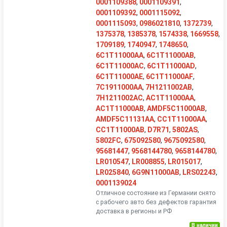
0001109388
,
0001109391
,
0001109392
,
0001115092
,
0001115093
,
0986021810
,
1372739
,
1375378
,
1385378
,
1574338
,
1669558
,
1709189
,
1740947
,
1748650
,
6C1T11000AA
,
6C1T11000AB
,
6C1T11000AC
,
6C1T11000AD
,
6C1T11000AE
,
6C1T11000AF
,
7C1911000AA
,
7H1211002AB
,
7H1211002AC
,
AC1T11000AA
,
AC1T11000AB
,
AMDF5C11000AB
,
AMDF5C11131AA
,
CC1T11000AA
,
CC1T11000AB
,
D7R71
,
5802AS
,
5802FC
,
675092580
,
9675092580
,
95681447
,
9568144780
,
9658144780
,
LR010547
,
LR008855
,
LR015017
,
LR025840
,
6G9N11000AB
,
LRS02243
,
0001139024
Отличное состояние из Германии снято
с рабочего авто без дефектов гарантия
доставка в регионы и РФ
В наличии