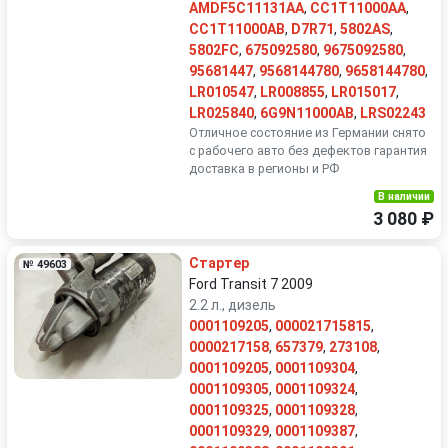
AMDF5C11131AA
,
CC1T11000AA
,
CC1T11000AB
,
D7R71
,
5802AS
,
5802FC
,
675092580
,
9675092580
,
95681447
,
9568144780
,
9658144780
,
LR010547
,
LR008855
,
LR015017
,
LR025840
,
6G9N11000AB
,
LRS02243
Отличное состояние из Германии снято
с рабочего авто без дефектов гарантия
доставка в регионы и РФ
В наличии
3 080 ₽
Стартер
№ 49603
Ford Transit 7 2009
2.2 л., дизель
0001109205
,
000021715815
,
0000217158
,
657379
,
273108
,
0001109205
,
0001109304
,
0001109305
,
0001109324
,
0001109325
,
0001109328
,
0001109329
,
0001109387
,