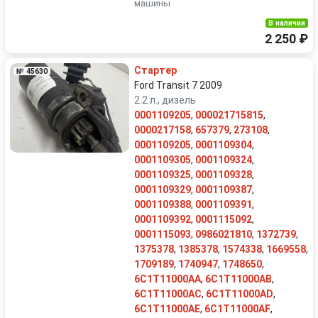
машины
В наличии
2 250 ₽
Стартер
№ 45630
Ford Transit 7 2009
2.2 л., дизель
0001109205
,
000021715815
,
0000217158
,
657379
,
273108
,
0001109205
,
0001109304
,
0001109305
,
0001109324
,
0001109325
,
0001109328
,
0001109329
,
0001109387
,
0001109388
,
0001109391
,
0001109392
,
0001115092
,
0001115093
,
0986021810
,
1372739
,
1375378
,
1385378
,
1574338
,
1669558
,
1709189
,
1740947
,
1748650
,
6C1T11000AA
,
6C1T11000AB
,
6C1T11000AC
,
6C1T11000AD
,
6C1T11000AE
,
6C1T11000AF
,