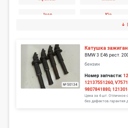
Jeep
Kia
Mercedes-Benz
Mini
Opel
Peugeot
Катушка зажиган
BMW 3 E46 рест. 20
SEAT
Skoda
бензин
Номер запчасти:
1
Suzuki
Toyota
12137551260
,
V7571
№ 50134
9807841880
,
121301
Цена за 4 шт. Отличное 
без дефектов гарантия 