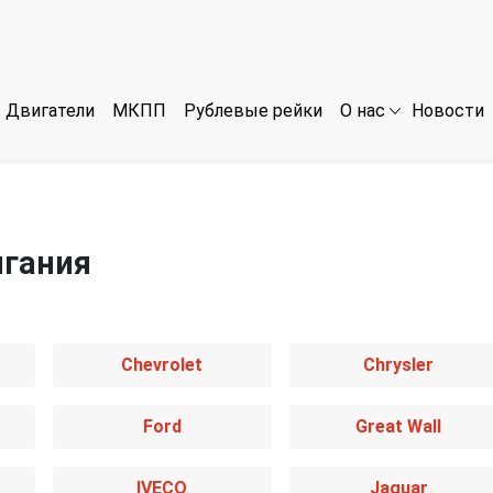
Двигатели
МКПП
Рублевые рейки
Новости
О нас
игания
Chevrolet
Chrysler
Ford
Great Wall
IVECO
Jaguar