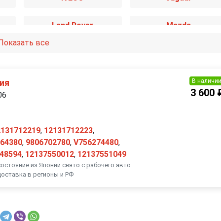
Land Rover
Mazda
Показать все
Mitsubishi
Nissan
Porsche
Renault
В наличи
ия
3 600 
06
SsangYong
Subaru
2131712219
,
12131712223
,
Volkswagen
Volvo
64380
,
9806702780
,
V756274480
,
48594
,
12137550012
,
12137551049
состояние из Японии снято с рабочего авто
доставка в регионы и РФ