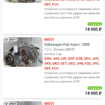
GRY
,
FCU
Отличное состояние из Германии снято
с рабочего авто без дефектов гарантия
доставка в регионы и РФ
В наличии
18 000 ₽
МКПП
№ 49971
Volkswagen Polo 4 рест. 2008
1.2 л., бензин, МКПП
хетчбэк 5 дв.
GSH
,
JHQ
,
LVE
,
GDP
,
GSB
,
GEU
,
JUS
,
GKS
,
GKU
,
GET
,
GRZ
,
JHN
,
FQE
,
JPU
,
GRY
,
FCU
Отличное состояние из Германии снято
с рабочего авто без дефектов гарантия
доставка в регионы и РФ
В наличии
18 000 ₽
МКПП
№ 49959