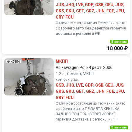
JUS
,
JHQ
,
LVE
,
GDP
,
GSB
,
GEU
,
JUS
,
GKS
,
GKU
,
GET
,
GRZ
,
JHN
,
FQE
,
JPU
,
GRY
,
FCU
Отличное состояние из Германии снято
с рабочего авто без дефектов гарантия
доставка в регионы и РФ
В наличии
18 000 ₽
МКПП
№ 47654
Volkswagen Polo 4 рест. 2006
1.2 л., бензин, МКПП
хетчбэк 5 дв.
GSB
,
JHQ
,
LVE
,
GDP
,
GSB
,
GEU
,
JUS
,
GKS
,
GKU
,
GET
,
GRZ
,
JHN
,
FQE
,
JPU
,
GRY
,
FCU
Отличное состояние из Германии снято
с рабочего авто ПРИМЯТА КРЫШКА
ЗАДНЯЯ ПРИ ТРАНСПОРТИРОВКЕ
гарантия доставка в регионы и РФ
В наличии