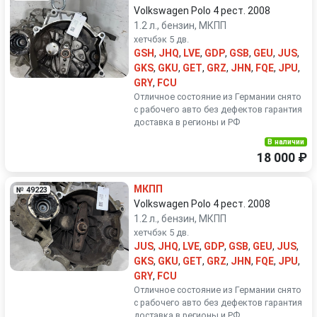
Volkswagen Polo 4 рест. 2008
1.2 л., бензин, МКПП
хетчбэк 5 дв.
GSH
,
JHQ
,
LVE
,
GDP
,
GSB
,
GEU
,
JUS
,
GKS
,
GKU
,
GET
,
GRZ
,
JHN
,
FQE
,
JPU
,
GRY
,
FCU
Отличное состояние из Германии снято
с рабочего авто без дефектов гарантия
доставка в регионы и РФ
В наличии
18 000 ₽
МКПП
№ 49223
Volkswagen Polo 4 рест. 2008
1.2 л., бензин, МКПП
хетчбэк 5 дв.
JUS
,
JHQ
,
LVE
,
GDP
,
GSB
,
GEU
,
JUS
,
GKS
,
GKU
,
GET
,
GRZ
,
JHN
,
FQE
,
JPU
,
GRY
,
FCU
Отличное состояние из Германии снято
с рабочего авто без дефектов гарантия
доставка в регионы и РФ