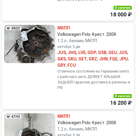
В наличии
18 000 ₽
МКПП
№ 49221
Volkswagen Polo 4 рест. 2008
1.2 л., бензин, МКПП
хетчбэк 5 дв.
JUS
,
JHQ
,
LVE
,
GDP
,
GSB
,
GEU
,
JUS
,
GKS
,
GKU
,
GET
,
GRZ
,
JHN
,
FQE
,
JPU
,
GRY
,
FCU
Отличное состояние из Германии снято
с рабочего авто ДЕФЕКТ КРЫШКИ
ЗАДНЕЙ гарантия доставка в регионы и
РФ
В наличии
16 200 ₽
МКПП
№ 47741
Volkswagen Polo 4 рест. 2008
1.2 л., бензин, МКПП
хетчбэк 5 дв.