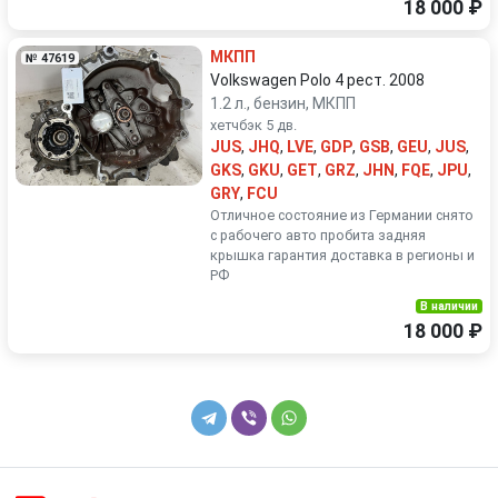
18 000 ₽
МКПП
№ 47619
Volkswagen Polo 4 рест. 2008
1.2 л., бензин, МКПП
хетчбэк 5 дв.
JUS
,
JHQ
,
LVE
,
GDP
,
GSB
,
GEU
,
JUS
,
GKS
,
GKU
,
GET
,
GRZ
,
JHN
,
FQE
,
JPU
,
GRY
,
FCU
Отличное состояние из Германии снято
с рабочего авто пробита задняя
крышка гарантия доставка в регионы и
РФ
В наличии
18 000 ₽