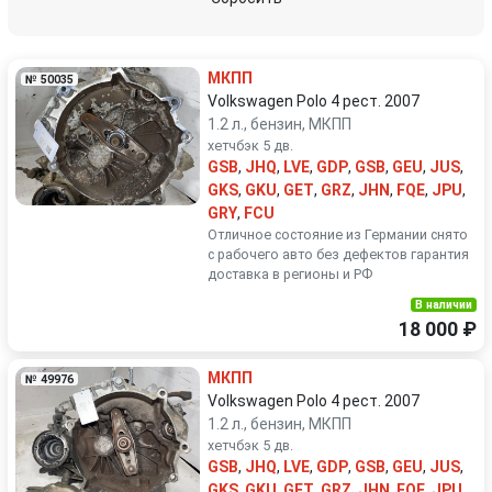
Volkswagen
Volvo
МКПП
№ 50035
Volkswagen Polo 4 рест. 2007
1.2 л., бензин, МКПП
хетчбэк 5 дв.
GSB
,
JHQ
,
LVE
,
GDP
,
GSB
,
GEU
,
JUS
,
GKS
,
GKU
,
GET
,
GRZ
,
JHN
,
FQE
,
JPU
,
GRY
,
FCU
Отличное состояние из Германии снято
с рабочего авто без дефектов гарантия
доставка в регионы и РФ
В наличии
18 000 ₽
МКПП
№ 49976
Volkswagen Polo 4 рест. 2007
1.2 л., бензин, МКПП
хетчбэк 5 дв.
GSB
,
JHQ
,
LVE
,
GDP
,
GSB
,
GEU
,
JUS
,
GKS
,
GKU
,
GET
,
GRZ
,
JHN
,
FQE
,
JPU
,