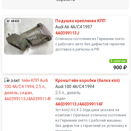
Volkswagen
Volvo
Подушка крепления КПП
№ 48435
Audi A6 4A/C4 1997
4A0399113J
Отличное состояние из Германии снято
с рабочего авто без дефектов гарантия
доставка в регионы и РФ
В наличии
900 ₽
Кронштейн коробки (балка кпп)
№ 2-54T
Audi 100 4A/C4 1994
2.5 л., дизель
седан
4A0399113J4A0399114F
5ст кпп2.0-2.8 2.5тди,цена указана за
комплект.Оригинал отличное состояние
из Германии снято с рабочей машины
без дефектов с гарантией на установку и
проверку.