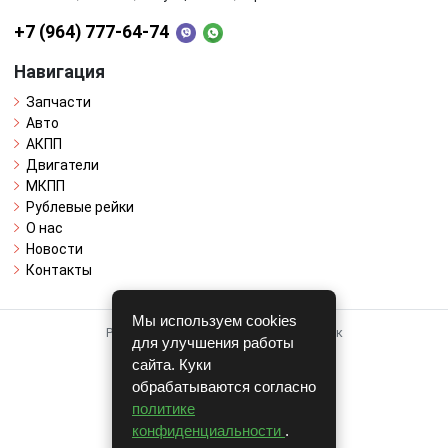
+7 (964) 777-64-74
Навигация
Запчасти
Авто
АКПП
Двигатели
МКПП
Рублевые рейки
О нас
Новости
Контакты
Мы используем cookies
Работает на системе для авторазборок
для улучшения работы
CARRO.
БИЗНЕС
сайта. Куки
обрабатываются согласно
Полная версия
политике
© COPYRIGHT 2026 г.
конфиденциальности
.
v1.1.24