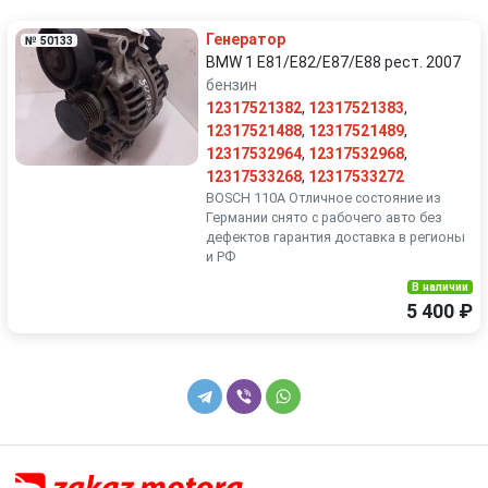
Volkswagen
Volvo
Генератор
№ 50133
BMW 1 E81/E82/E87/E88 рест. 2007
бензин
12317521382
,
12317521383
,
12317521488
,
12317521489
,
12317532964
,
12317532968
,
12317533268
,
12317533272
BOSCH 110A Отличное состояние из
Германии снято с рабочего авто без
дефектов гарантия доставка в регионы
и РФ
В наличии
5 400 ₽