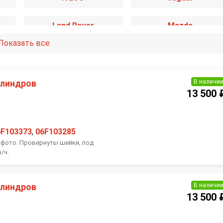
Land Rover
Mazda
Показать все
Mitsubishi
Nissan
Porsche
Renault
В наличи
илиндров
13 500 
SsangYong
Subaru
6F103373
,
06F103285
Volkswagen
Volvo
а фото. Провернуты шейки, под
/ч.
В наличи
илиндров
13 500 