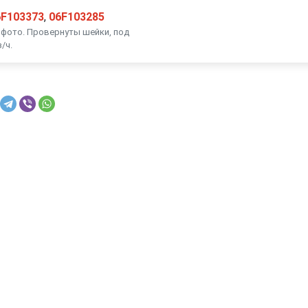
6F103373
,
06F103285
а фото. Провернуты шейки, под
/ч.