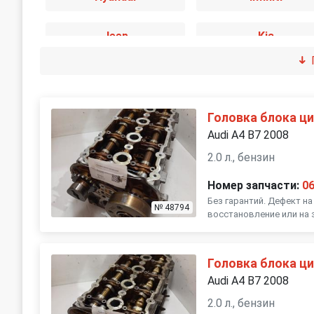
Jeep
Kia
Mercedes-Benz
Mini
Opel
Peugeot
Головка блока ц
Audi A4 B7 2008
SEAT
Skoda
2.0 л., бензин
Номер запчасти:
0
Suzuki
Toyota
Без гарантий. Дефект н
№ 48794
восстановление или на з
Головка блока ц
Audi A4 B7 2008
2.0 л., бензин