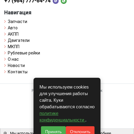
+7 (964) 777-64-74
Навигация
Запчасти
Авто
АКПП
Двигатели
МКПП
Рублевые рейки
О нас
Новости
Контакты
Мы используем cookies
Работает на системе для авторазборок
для улучшения работы
CARRO.
БИЗНЕС
сайта. Куки
обрабатываются согласно
Полная версия
политике
© COPYRIGHT 2026 г.
конфиденциальности
.
v1.1.24
Принять
Отклонить
🍪
Мы используем файлы cookie, чтобы вам было удобнее