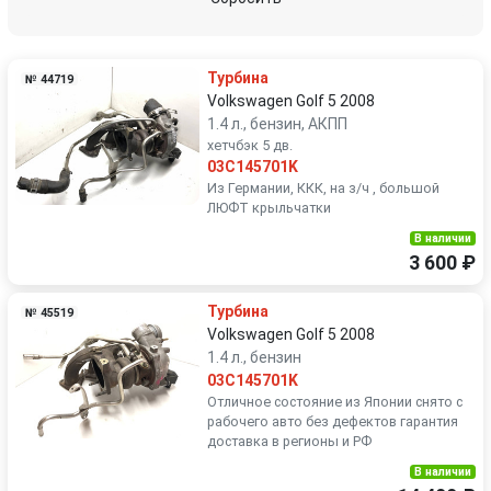
Volkswagen
Volvo
Турбина
№ 44719
Volkswagen Golf 5 2008
1.4 л., бензин, АКПП
хетчбэк 5 дв.
03C145701K
Из Германии, ККК, на з/ч , большой
ЛЮФТ крыльчатки
В наличии
3 600 ₽
Турбина
№ 45519
Volkswagen Golf 5 2008
1.4 л., бензин
03C145701K
Отличное состояние из Японии снято с
рабочего авто без дефектов гарантия
доставка в регионы и РФ
В наличии