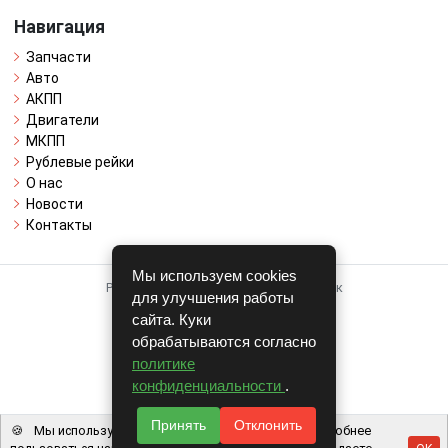
Навигация
Запчасти
Авто
АКПП
Двигатели
МКПП
Рублевые рейки
О нас
Новости
Контакты
Мы используем cookies
Работает на системе для авторазборок
для улучшения работы
CARRO.
БИЗНЕС
сайта. Куки
обрабатываются согласно
Полная версия
политике
© COPYRIGHT 2026 г.
конфиденциальности
.
v1.1.24
Принять
Отклонить
🍪
Мы используем файлы cookie, чтобы вам было удобнее