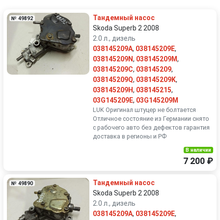
Volkswagen
Volvo
Тандемный насос
№ 49892
Skoda Superb 2 2008
2.0 л., дизель
038145209A
,
038145209E
,
038145209N
,
038145209M
,
038145209C
,
038145209
,
038145209Q
,
038145209K
,
038145209H
,
038145215
,
03G145209E
,
03G145209M
LUK Оригинал штуцер не болтается
Отличное состояние из Германии снято
с рабочего авто без дефектов гарантия
доставка в регионы и РФ
В наличии
7 200 ₽
Тандемный насос
№ 49890
Skoda Superb 2 2008
2.0 л., дизель
038145209A
,
038145209E
,