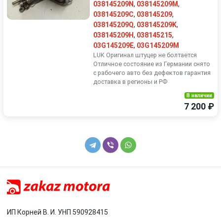
038145209N
,
038145209M
,
038145209C
,
038145209
,
038145209Q
,
038145209K
,
038145209H
,
038145215
,
03G145209E
,
03G145209M
LUK Оригинал штуцер не болтается
Отличное состояние из Германии снято
с рабочего авто без дефектов гарантия
доставка в регионы и РФ
В наличии
7 200 ₽
ИП Корней В. И. УНП 590928415