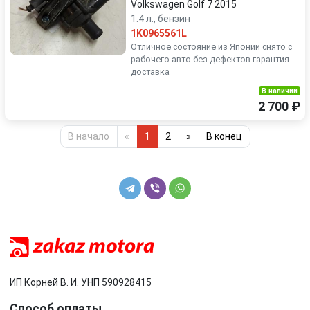
Volkswagen Golf 7 2015
1.4 л., бензин
1K0965561L
Отличное состояние из Японии снято с
рабочего авто без дефектов гарантия
доставка
В наличии
2 700 ₽
В начало
«
1
2
»
В конец
ИП Корней В. И. УНП 590928415
Способ оплаты