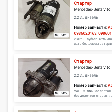
Стартер
Mercedes-Benz Vito
2.2 л., дизель
Номер запчасти:
A
0986020163
,
098601
№ 50423
2 кВт 10 зубьев. Отличн
авто без дефектов гара
Стартер
Mercedes-Benz Vito
2.2 л., дизель
Номер запчасти:
A
VALEO.Отличное состоян
№ 50422
без дефектов с гарантие