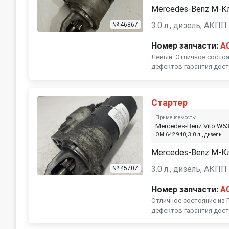
Mercedes-Benz M-К
3.0 л., дизель, АКПП
№ 46867
Номер запчасти:
A
Левый. Отличное состоя
дефектов гарантия дост
Стартер
Применяемость:
Mercedes-Benz Vito W6
OM 642.940, 3.0 л., дизель
Mercedes-Benz M-К
3.0 л., дизель, АКПП
№ 45707
Номер запчасти:
A
Отличное состояние из 
дефектов гарантия дост