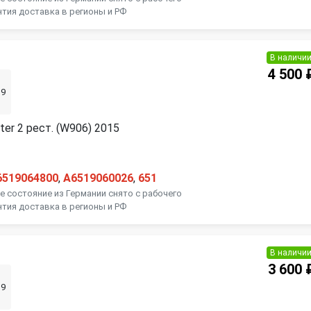
нтия доставка в регионы и РФ
В наличи
4 500 
39
ter 2 рест. (W906) 2015
6519064800
,
A6519060026
,
651
 состояние из Германии снято с рабочего
нтия доставка в регионы и РФ
В наличи
3 600 
39