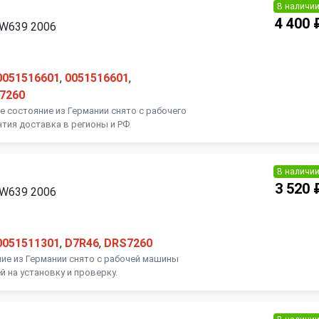
В наличи
4 400 
 W639 2006
0051516601
,
0051516601
,
7260
ое состояние из Германии снято с рабочего
нтия доставка в регионы и РФ
В наличи
3 520 
 W639 2006
0051511301
,
D7R46
,
DRS7260
ие из Германии снято с рабочей машины
й на установку и проверку.