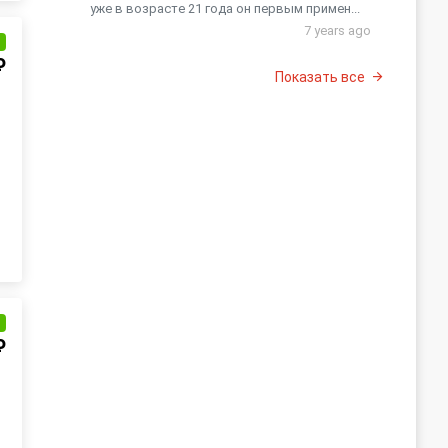
уже в возрасте 21 года он первым примен...
7 years ago
и
₽
Показать все
и
₽