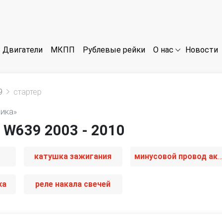
Двигатели
МКПП
Рублевые рейки
Новости
О нас
9
стартер
рика»
 W639 2003 - 2010
катушка зажигания
минусовой провод аккумулят
ха
реле накала свечей