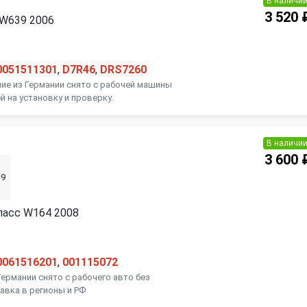
В наличи
3 520 
 W639 2006
0051511301
,
D7R46
,
DRS7260
ие из Германии снято с рабочей машины
й на установку и проверку.
В наличи
3 600 
39
ласс W164 2008
0061516201
,
001115072
Германии снято с рабочего авто без
авка в регионы и РФ