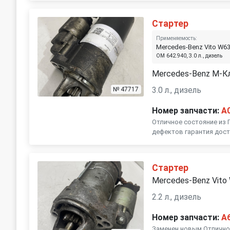
Стартер
Применяемость:
Mercedes-Benz Vito W6
OM 642.940, 3.0 л., дизель
Mercedes-Benz M-К
3.0 л., дизель
№ 47717
Номер запчасти:
A
Отличное состояние из 
дефектов гарантия дост
Стартер
Mercedes-Benz Vito
2.2 л., дизель
Номер запчасти:
A
Заменен новым Отличное