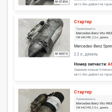
№ 47494
авто без дефектов гара
Стартер
Применяемость:
Mercedes-Benz Vito W6
OM 646.983, 2.2 л., дизель
Mercedes-Benz Sprin
2.2 л., дизель
№ 46874
Номер запчасти:
A
Заменен новым Отличное
авто без дефектов гара
Стартер
Применяемость:
Mercedes-Benz Vito W6
OM 642.940, 3.0 л., дизель