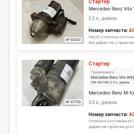
Стартер
Mercedes-Benz Vito
2.2 л., дизель
Номер запчасти:
A
VALEO.Отличное состоян
№ 50420
без дефектов с гарантие
Стартер
Применяемость:
Mercedes-Benz Vito W6
OM 642.940, 3.0 л., дизель
Mercedes-Benz M-К
3.0 л., дизель
№ 47750
Номер запчасти:
A
Отличное состояние из 
дефектов гарантия дост