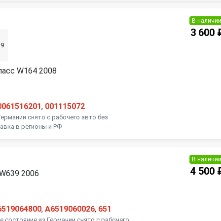
В наличи
3 600 
39
ласс W164 2008
0061516201
,
001115072
Германии снято с рабочего авто без
авка в регионы и РФ
В наличи
4 500 
 W639 2006
6519064800
,
A6519060026
,
651
 состояние из Германии снято с рабочего