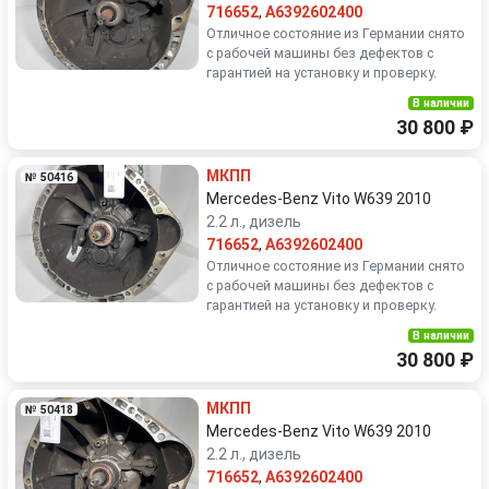
716652
,
A6392602400
Отличное состояние из Германии снято
с рабочей машины без дефектов с
гарантией на установку и проверку.
В наличии
30 800 ₽
МКПП
№ 50416
Mercedes-Benz Vito W639 2010
2.2 л., дизель
716652
,
A6392602400
Отличное состояние из Германии снято
с рабочей машины без дефектов с
гарантией на установку и проверку.
В наличии
30 800 ₽
МКПП
№ 50418
Mercedes-Benz Vito W639 2010
2.2 л., дизель
716652
,
A6392602400