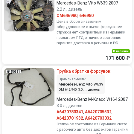
Mercedes-Benz Vito W639 2007
2.2 л., дизель
OM646980
,
646980
Цена в сборе с навесным
оборудованием с пьезо форсунками
стружки нет контрактный из Германии
прилагаем ГТД отличное состояние
гарантия доставка в регионы и РФ
В наличии
171 600 ₽
Трубка обратки форсунок
№ 50381
Применяемость:
Mercedes-Benz Vito W639
OM 642.940, 3.0 л., дизель
Mercedes-Benz M-Класс W164 2007
3.0 л., дизель
A6420780341
,
A6420705532
,
A6420701932
,
A6420703032
Отличное состояние из Германии снято
с рабочего авто без дефектов гарантия