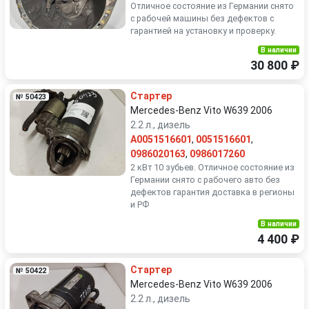
Отличное состояние из Германии снято
с рабочей машины без дефектов с
гарантией на установку и проверку.
В наличии
30 800 ₽
Стартер
№ 50423
Mercedes-Benz Vito W639 2006
2.2 л., дизель
A0051516601
,
0051516601
,
0986020163
,
0986017260
2 кВт 10 зубьев. Отличное состояние из
Германии снято с рабочего авто без
дефектов гарантия доставка в регионы
и РФ
В наличии
4 400 ₽
Стартер
№ 50422
Mercedes-Benz Vito W639 2006
2.2 л., дизель