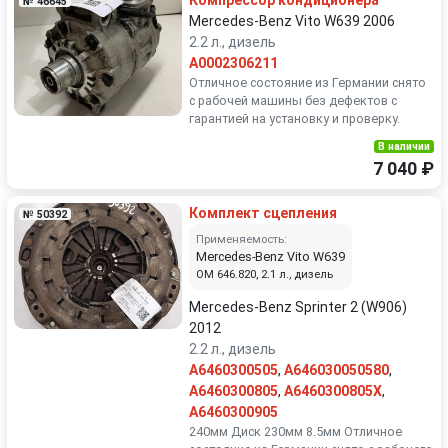
Компрессор кондиционера
№ 46645
Mercedes-Benz Vito W639 2006
2.2 л., дизель
A0002306211
Отличное состояние из Германии снято
с рабочей машины без дефектов с
гарантией на установку и проверку.
В наличии
7 040 ₽
Комплект сцепления
№ 50392
Применяемость:
Mercedes-Benz Vito W639
OM 646.820, 2.1 л., дизель
Mercedes-Benz Sprinter 2 (W906)
2012
2.2 л., дизель
A6460300505
,
A646030050580
,
A6460300805
,
A6460300805X
,
A6460300905
240мм Диск 230мм 8.5мм Отличное