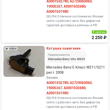
A0001502780
,
A2729060060
,
19005267
,
A0001502680
,
A0001501980
DELPHI Отличное состояние из Японии
снято с рабочего авто без дефектов
гарантия доставка в регионы и РФ
В наличии
2 250 ₽
Катушка зажигания
№ 50354
Применяемость:
Mercedes-Benz Vito W639
Mercedes-Benz E-Класс W211/S211
рест. 2008
бензин
A0001502780
,
A2729060060
,
19005267
,
A0001502680
,
A0001501980
DELPHI Отличное состояние из Японии
снято с рабочего авто без дефектов
гарантия доставка в регионы и РФ