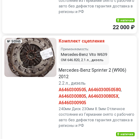
состояние из Германии снято с рабочего
авто без дефектов гарантия доставка в
регионы и РФ
В наличии
22 000 ₽
Комплект сцепления
№ 50365
Применяемость:
Mercedes-Benz Vito W639
OM 646.820, 2.1 л., дизель
Mercedes-Benz Sprinter 2 (W906)
2012
2.2 л., дизель
A6460300505
,
A646030050580
,
A6460300805
,
A6460300805X
,
A6460300905
240мм Диск 230мм 8.5мм Отличное
состояние из Германии снято с рабочего
авто без дефектов гарантия доставка в
регионы и РФ
В наличии