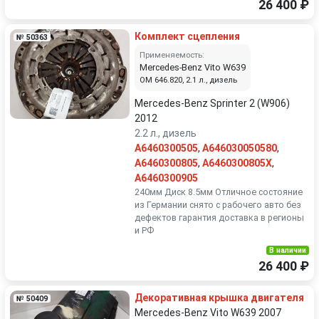
26 400 ₽
Комплект сцепления
№ 50363
Применяемость:
Mercedes-Benz Vito W639
OM 646.820, 2.1 л., дизель
Mercedes-Benz Sprinter 2 (W906)
2012
2.2 л., дизель
A6460300505
,
A646030050580
,
A6460300805
,
A6460300805X
,
A6460300905
240мм Диск 8.5мм Отличное состояние
из Германии снято с рабочего авто без
дефектов гарантия доставка в регионы
и РФ
В наличии
26 400 ₽
Декоративная крышка двигателя
№ 50409
Mercedes-Benz Vito W639 2007