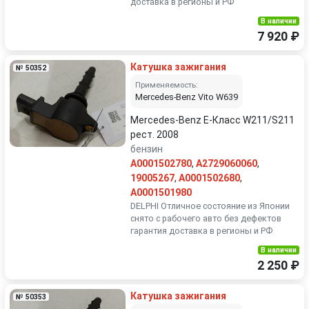
доставка в регионы и РФ
В наличии
7 920 ₽
Катушка зажигания
№ 50352
Применяемость:
Mercedes-Benz Vito W639
Mercedes-Benz E-Класс W211/S211
рест. 2008
бензин
A0001502780
,
A2729060060
,
19005267
,
A0001502680
,
A0001501980
DELPHI Отличное состояние из Японии
снято с рабочего авто без дефектов
гарантия доставка в регионы и РФ
В наличии
2 250 ₽
Катушка зажигания
№ 50353