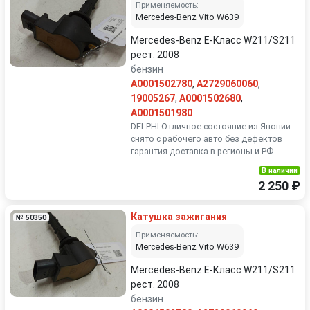
Применяемость:
Mercedes-Benz Vito W639
Mercedes-Benz E-Класс W211/S211
рест. 2008
бензин
A0001502780
,
A2729060060
,
19005267
,
A0001502680
,
A0001501980
DELPHI Отличное состояние из Японии
снято с рабочего авто без дефектов
гарантия доставка в регионы и РФ
В наличии
2 250 ₽
Катушка зажигания
№ 50350
Применяемость:
Mercedes-Benz Vito W639
Mercedes-Benz E-Класс W211/S211
рест. 2008
бензин