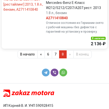
Mercedes-Benz E-Класс
W212/S212/C207/A207 рест. 2013
1.8 л., бензин
A2711410840
Отличное состояние из Германии снято
с рабочей машины без дефектов с
гарантией на установку и проверку.
В наличии
2 136 ₽
В начало
«
6
7
8
»
В конец
ИП Корней В. И. УНП 590928415