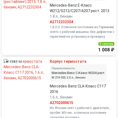
Mercedes-Benz E-Класс
W212/S212/C207/A207 рест. 2013
1.8 л., бензин
A2712232304
1.8-2.0. Отличное состояние из Германии
снято с рабочей машины без дефектов с
гарантией на установку и проверку.
В наличии
1 008 ₽
Корпус термостата
№ 17/57-12
Применяемость:
Mercedes-Benz C-Класс W204 рест.
M 274.920, 2.0 л., бензин
Mercedes-Benz CLA-Класс C117
2016
1.6 л., бензин
A2702000615
Из Японии снят с рабочего двигателя ,
пробег 40т км , отличное состояние
гарантия доставка