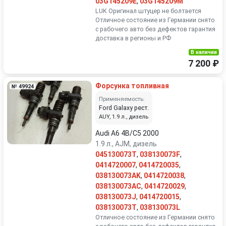
03G145209E
,
03G145209M
LUK Оригинал штуцер не болтается
Отличное состояние из Германии снято
с рабочего авто без дефектов гарантия
доставка в регионы и РФ
В наличии
7 200 ₽
Форсунка топливная
№ 49924
Применяемость:
Ford Galaxy рест.
AUY, 1.9 л., дизель
Audi A6 4B/C5 2000
1.9 л., AJM, дизель
045130073T
,
038130073F
,
0414720007
,
0414720035
,
038130073AK
,
0414720038
,
038130073AC
,
0414720029
,
038130073J
,
0414720015
,
038130073T
,
038130073L
Отличное состояние из Германии снято