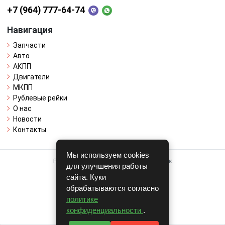
+7 (964) 777-64-74
Навигация
Запчасти
Авто
АКПП
Двигатели
МКПП
Рублевые рейки
О нас
Новости
Контакты
Мы используем cookies
Работает на системе для авторазборок
для улучшения работы
CARRO.
БИЗНЕС
сайта. Куки
обрабатываются согласно
Полная версия
политике
© COPYRIGHT 2026 г.
конфиденциальности
.
v1.1.24