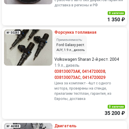
доставка в регионы и РФ
В наличии
1 350 ₽
Форсунка топливная
№ 50283
Применяемость:
Ford Galaxy рест.
AUY, 1.9 л., дизель
Volkswagen Sharan 2-й рест. 2004
1.9 л., дизель
038130073AK
,
0414720038
,
038130073AC
,
0414720029
Цена за комплект - 4шт с одного
мотора, проверены на стенде,
прилагаем тестплан, гарантия, из
Европы, доставка
В наличии
35 200 ₽
Двигатель
№ 46988