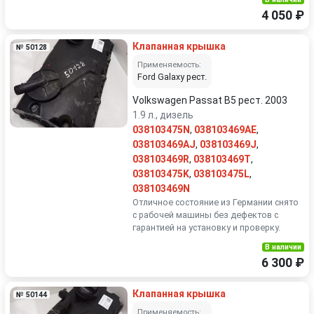
4 050 ₽
Клапанная крышка
№ 50128
Применяемость:
Ford Galaxy рест.
Volkswagen Passat B5 рест. 2003
1.9 л., дизель
038103475N
,
038103469AE
,
038103469AJ
,
038103469J
,
038103469R
,
038103469T
,
038103475K
,
038103475L
,
038103469N
Отличное состояние из Германии снято
с рабочей машины без дефектов с
гарантией на установку и проверку.
В наличии
6 300 ₽
Клапанная крышка
№ 50144
Применяемость: