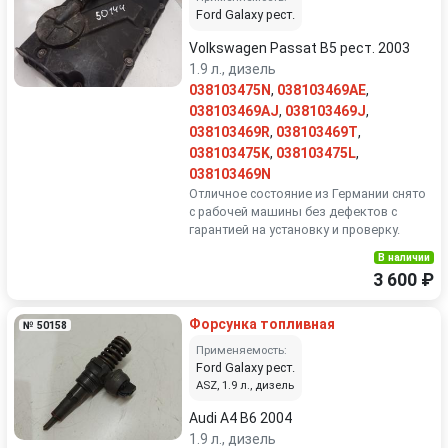
Ford Galaxy рест.
Volkswagen Passat B5 рест. 2003
1.9 л., дизель
038103475N
,
038103469AE
,
038103469AJ
,
038103469J
,
038103469R
,
038103469T
,
038103475K
,
038103475L
,
038103469N
Отличное состояние из Германии снято
с рабочей машины без дефектов с
гарантией на установку и проверку.
В наличии
3 600 ₽
Форсунка топливная
№ 50158
Применяемость:
Ford Galaxy рест.
ASZ, 1.9 л., дизель
Audi A4 B6 2004
1.9 л., дизель