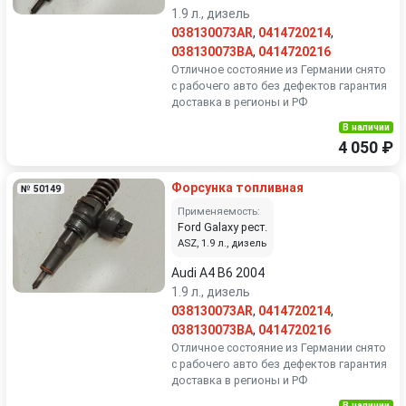
1.9 л., дизель
038130073AR
,
0414720214
,
038130073BA
,
0414720216
Отличное состояние из Германии снято
с рабочего авто без дефектов гарантия
доставка в регионы и РФ
В наличии
4 050 ₽
Форсунка топливная
№ 50149
Применяемость:
Ford Galaxy рест.
ASZ, 1.9 л., дизель
Audi A4 B6 2004
1.9 л., дизель
038130073AR
,
0414720214
,
038130073BA
,
0414720216
Отличное состояние из Германии снято
с рабочего авто без дефектов гарантия
доставка в регионы и РФ
В наличии