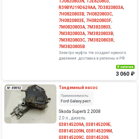
1J0820803N
,
1JE820803
,
R39BYU19D629AA
,
7D3820803A
,
7H0820803B
,
7H0820803C
,
7H0820803E
,
7H0820803F
,
7M0820803A
,
7M3820803
,
7M3820803A
,
7M3820803B
,
7M3820803C
,
7M3820803R
,
7M3820805B
Электро муфта. Не создает нужного
давления. доставка в регионы и РФ
В наличии
3 060 ₽
Тандемный насос
№ 49892
Применяемость:
Ford Galaxy рест.
Skoda Superb 2 2008
2.0 л., дизель
038145209A
,
038145209E
,
038145209N
,
038145209M
,
038145209C
,
038145209
,