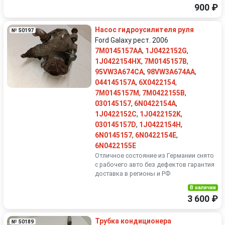
900 ₽
Насос гидроусилителя руля
№ 50197
Ford Galaxy рест. 2006
7M0145157AA
,
1J0422152G
,
1J0422154HX
,
7M0145157B
,
95VW3A674CA
,
98VW3A674AA
,
044145157A
,
6X0422154
,
7M0145157M
,
7M0422155B
,
030145157
,
6N0422154A
,
1J0422152C
,
1J0422152K
,
030145157D
,
1J0422154H
,
6N0145157
,
6N0422154E
,
6N0422155E
Отличное состояние из Германии снято
с рабочего авто без дефектов гарантия
доставка в регионы и РФ
В наличии
3 600 ₽
Трубка кондиционера
№ 50189