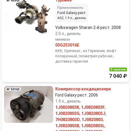
Турбина
№ 43503
Применяемость:
Ford Galaxy рест.
ASZ, 1.9 л., дизель
Volkswagen Sharan 2-й рест. 2008
2.0 л., дизель
минивэн
03G253016E
KKK, Оригинал , из Германии, люфт
поперечный, геометрия рабочая ,
доставка гарантия
В наличии
7 040 ₽
Компрессор кондиционера
№ 50163
Ford Galaxy рест. 2006
1.9 л., дизель
1J0820803K
,
1J0820803F
,
1J0820803G
,
1J0820803J
,
7H0820803D
,
1J0820803
,
1J0820803B
,
1J0820803L
,