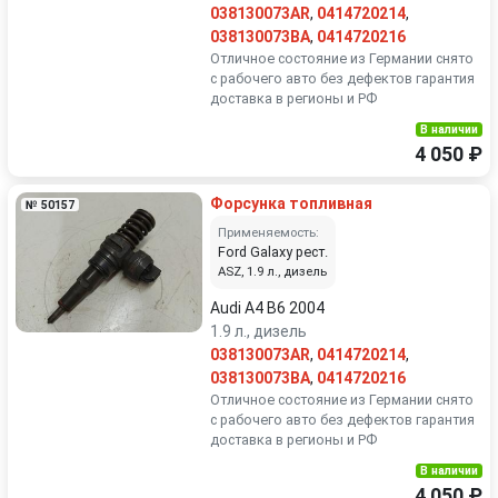
038130073AR
,
0414720214
,
038130073BA
,
0414720216
Отличное состояние из Германии снято
с рабочего авто без дефектов гарантия
доставка в регионы и РФ
В наличии
4 050 ₽
Форсунка топливная
№ 50157
Применяемость:
Ford Galaxy рест.
ASZ, 1.9 л., дизель
Audi A4 B6 2004
1.9 л., дизель
038130073AR
,
0414720214
,
038130073BA
,
0414720216
Отличное состояние из Германии снято
с рабочего авто без дефектов гарантия
доставка в регионы и РФ
В наличии
4 050 ₽