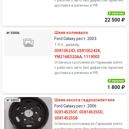
с рабочего авто без дефектов гарантия
доставка в регионы и РФ
В наличии
22 500 ₽
Шкив коленвала
№ 50306
Ford Galaxy рест. 2003
1.9 л., дизель
038105243
,
038105243K
,
YM216B320AA
,
1119003
Отличное состояние из Германии снято
с рабочего авто без дефектов гарантия
доставка в регионы и РФ
В наличии
1 800 ₽
Шкив насоса гидроусилителя
№ 50301
Ford Galaxy рест. 2006
028145255F
,
038145255D
,
038145255B
Отличное состояние из Германии снято
с рабочего авто без дефектов гарантия