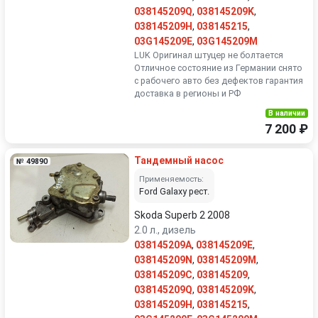
038145209Q
,
038145209K
,
038145209H
,
038145215
,
03G145209E
,
03G145209M
LUK Оригинал штуцер не болтается
Отличное состояние из Германии снято
с рабочего авто без дефектов гарантия
доставка в регионы и РФ
В наличии
7 200 ₽
Тандемный насос
№ 49890
Применяемость:
Ford Galaxy рест.
Skoda Superb 2 2008
2.0 л., дизель
038145209A
,
038145209E
,
038145209N
,
038145209M
,
038145209C
,
038145209
,
038145209Q
,
038145209K
,
038145209H
,
038145215
,