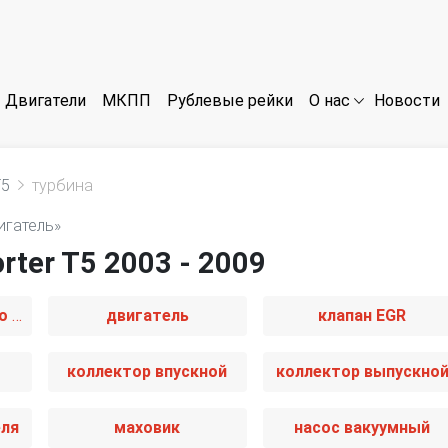
Двигатели
МКПП
Рублевые рейки
Новости
О нас
T5
турбина
игатель»
rter T5 2003 - 2009
датчик абсолютного давления
двигатель
клапан EGR
коллектор впускной
коллектор выпускно
еля
маховик
насос вакуумный