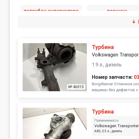
патрубок интеркулера
поршень
Турбина
Volkswagen Transpor
1.9 л., дизель
Номер запчасти:
0
BorgWarner Отличное со
№ 46015
машины без дефектов с 
Турбина
Применяемость:
Volkswagen Transporter
AXD, 2.5 л., дизель