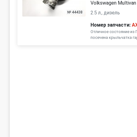
Volkswagen Multivan
2.5 л., дизель
№ 44438
Номер запчасти:
A
Отличное состояние из 
посечена крыльчатка га