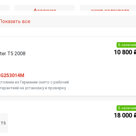
форсунка
шкив коленвала
Показать все
В наличи
10 800 
ter T5 2008
3G253014M
стояние из Германии снято с рабочей
гарантией на установку и проверку.
В наличи
18 000 
 T5