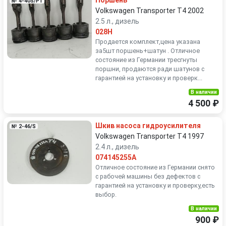
Поршень
№ 4-40S/P1
Volkswagen Transporter T4 2002
2.5 л., дизель
028H
Продается комплект,цена указана
за5шт поршень+шатун . Отличное
состояние из Германии тресгнуты
поршни, продаются ради шатунов с
гарантией на установку и проверк...
В наличии
4 500 ₽
Шкив насоса гидроусилителя
№ 2-46/S
Volkswagen Transporter T4 1997
2.4 л., дизель
074145255A
Отличное состояние из Германии снято
с рабочей машины без дефектов с
гарантией на установку и проверку,есть
выбор.
В наличии
900 ₽