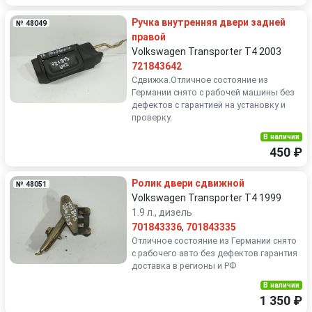
Ручка внутренняя двери задней
№ 48049
правой
Volkswagen Transporter T4 2003
721843642
Сдвижка.Отличное состояние из
Германии снято с рабочей машины без
дефектов с гарантией на установку и
проверку.
В наличии
450 ₽
Ролик двери сдвижной
№ 48051
Volkswagen Transporter T4 1999
1.9 л., дизель
701843336
,
701843335
Отличное состояние из Германии снято
с рабочего авто без дефектов гарантия
доставка в регионы и РФ
В наличии
1 350 ₽