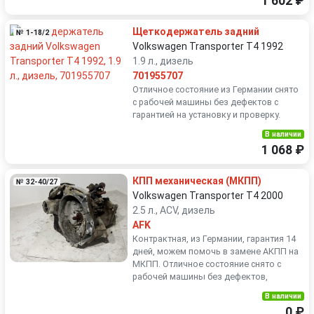
1 602 ₽
Щеткодержатель задний
№ 1-18/2
Volkswagen Transporter T4 1992
1.9 л., дизель
701955707
Отличное состояние из Германии снято
с рабочей машины без дефектов с
гарантией на установку и проверку.
В наличии
1 068 ₽
КПП механическая (МКПП)
№ 32-40/27
Volkswagen Transporter T4 2000
2.5 л., ACV, дизель
AFK
Контрактная, из Германии, гарантия 14
дней, можем помочь в замене АКПП на
МКПП. Отличное состояние снято с
рабочей машины без дефектов,
В наличии
0 ₽