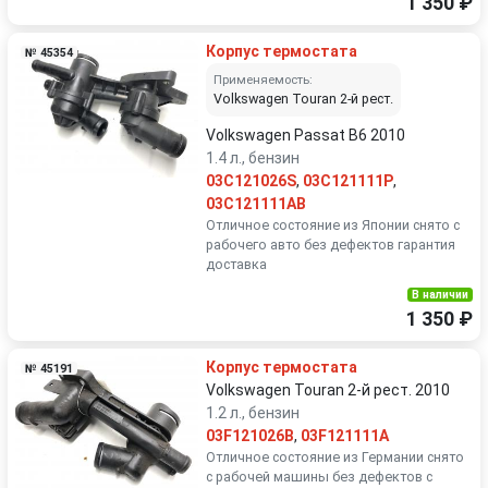
1 350 ₽
Корпус термостата
№ 45354
Применяемость:
Volkswagen Touran 2-й рест.
Volkswagen Passat B6 2010
1.4 л., бензин
03C121026S
,
03C121111P
,
03C121111AB
Отличное состояние из Японии снято с
рабочего авто без дефектов гарантия
доставка
В наличии
1 350 ₽
Корпус термостата
№ 45191
Volkswagen Touran 2-й рест. 2010
1.2 л., бензин
03F121026B
,
03F121111A
Отличное состояние из Германии снято
с рабочей машины без дефектов с