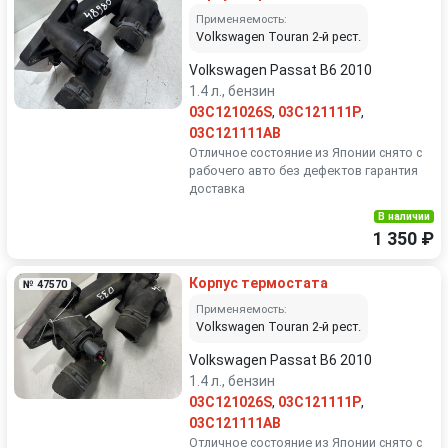
Применяемость:
Volkswagen Touran 2-й рест.
Volkswagen Passat B6 2010
1.4 л., бензин
03C121026S
,
03C121111P
,
03C121111AB
Отличное состояние из Японии снято с
рабочего авто без дефектов гарантия
доставка
В наличии
1 350 ₽
Корпус термостата
№ 47570
Применяемость:
Volkswagen Touran 2-й рест.
Volkswagen Passat B6 2010
1.4 л., бензин
03C121026S
,
03C121111P
,
03C121111AB
Отличное состояние из Японии снято с