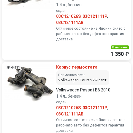
1.4 л., бензин
седан
03C121026S
,
03C121111P
,
03C121111AB
Отличное состояние из Японии снято с
рабочего авто без дефектов гарантия
доставка
В наличии
1 350 ₽
Корпус термостата
№ 44711
Применяемость:
Volkswagen Touran 2-й рест.
Volkswagen Passat B6 2010
1.4 л., бензин
седан
03C121026S
,
03C121111P
,
03C121111AB
Отличное состояние из Японии снято с
рабочего авто без дефектов гарантия
доставка