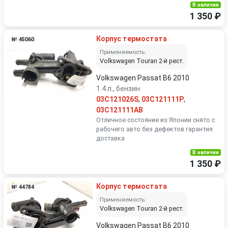
В наличии
1 350 ₽
Корпус термостата
№ 45060
Применяемость:
Volkswagen Touran 2-й рест.
Volkswagen Passat B6 2010
1.4 л., бензин
03C121026S
,
03C121111P
,
03C121111AB
Отличное состояние из Японии снято с
рабочего авто без дефектов гарантия
доставка
В наличии
1 350 ₽
Корпус термостата
№ 44784
Применяемость:
Volkswagen Touran 2-й рест.
Volkswagen Passat B6 2010