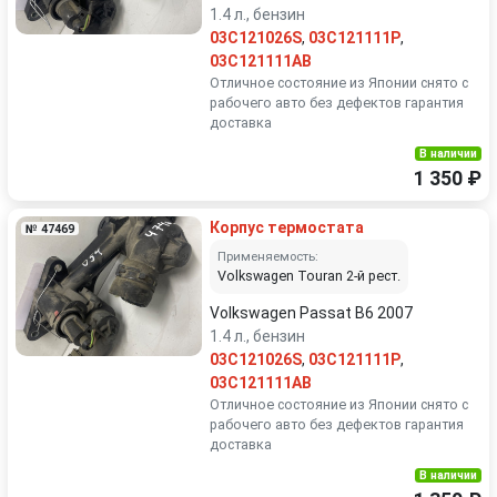
1.4 л., бензин
03C121026S
,
03C121111P
,
03C121111AB
Отличное состояние из Японии снято с
рабочего авто без дефектов гарантия
доставка
В наличии
1 350 ₽
Корпус термостата
№ 47469
Применяемость:
Volkswagen Touran 2-й рест.
Volkswagen Passat B6 2007
1.4 л., бензин
03C121026S
,
03C121111P
,
03C121111AB
Отличное состояние из Японии снято с
рабочего авто без дефектов гарантия
доставка
В наличии