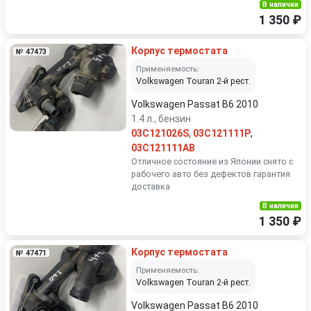
В наличии
1 350 ₽
Корпус термостата
№ 47473
Применяемость:
Volkswagen Touran 2-й рест.
Volkswagen Passat B6 2010
1.4 л., бензин
03C121026S
,
03C121111P
,
03C121111AB
Отличное состояние из Японии снято с
рабочего авто без дефектов гарантия
доставка
В наличии
1 350 ₽
Корпус термостата
№ 47471
Применяемость:
Volkswagen Touran 2-й рест.
Volkswagen Passat B6 2010