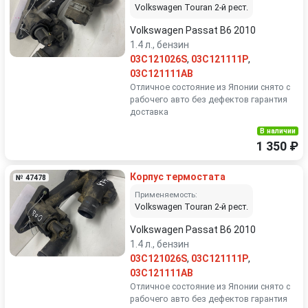
Volkswagen Touran 2-й рест.
Volkswagen Passat B6 2010
1.4 л., бензин
03C121026S
,
03C121111P
,
03C121111AB
Отличное состояние из Японии снято с
рабочего авто без дефектов гарантия
доставка
В наличии
1 350 ₽
Корпус термостата
№ 47478
Применяемость:
Volkswagen Touran 2-й рест.
Volkswagen Passat B6 2010
1.4 л., бензин
03C121026S
,
03C121111P
,
03C121111AB
Отличное состояние из Японии снято с
рабочего авто без дефектов гарантия