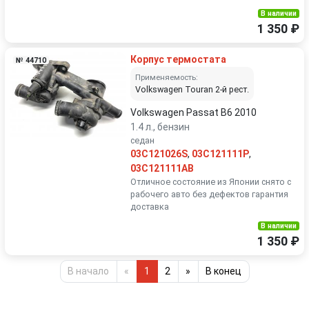
В наличии
1 350 ₽
Корпус термостата
№ 44710
Применяемость:
Volkswagen Touran 2-й рест.
Volkswagen Passat B6 2010
1.4 л., бензин
седан
03C121026S
,
03C121111P
,
03C121111AB
Отличное состояние из Японии снято с
рабочего авто без дефектов гарантия
доставка
В наличии
1 350 ₽
В начало
«
1
2
»
В конец