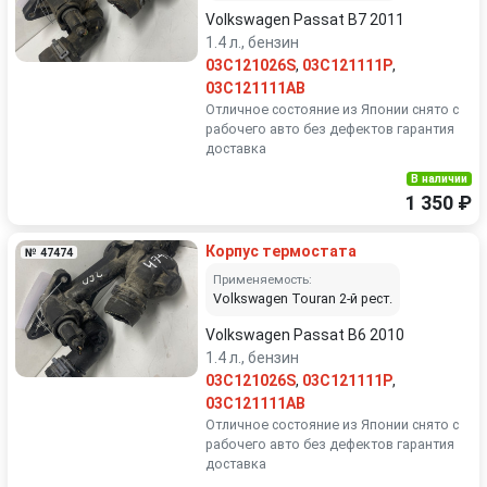
Volkswagen Passat B7 2011
1.4 л., бензин
03C121026S
,
03C121111P
,
03C121111AB
Отличное состояние из Японии снято с
рабочего авто без дефектов гарантия
доставка
В наличии
1 350 ₽
Корпус термостата
№ 47474
Применяемость:
Volkswagen Touran 2-й рест.
Volkswagen Passat B6 2010
1.4 л., бензин
03C121026S
,
03C121111P
,
03C121111AB
Отличное состояние из Японии снято с
рабочего авто без дефектов гарантия
доставка