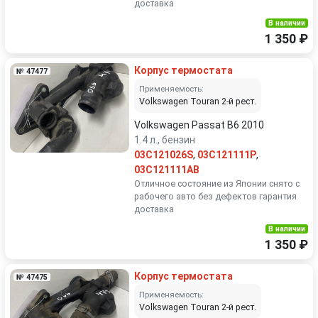
доставка
В наличии
1 350 ₽
Корпус термостата
№ 47477
Применяемость:
Volkswagen Touran 2-й рест.
Volkswagen Passat B6 2010
1.4 л., бензин
03C121026S
,
03C121111P
,
03C121111AB
Отличное состояние из Японии снято с
рабочего авто без дефектов гарантия
доставка
В наличии
1 350 ₽
Корпус термостата
№ 47475
Применяемость:
Volkswagen Touran 2-й рест.