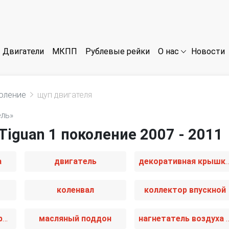
Двигатели
МКПП
Рублевые рейки
Новости
О нас
оление
щуп двигателя
ель»
iguan 1 поколение 2007 - 2011
а
двигатель
декоративная крышка д
коленвал
коллектор впускной
масляная трубка турбины
масляный поддон
нагнетатель воздуха 