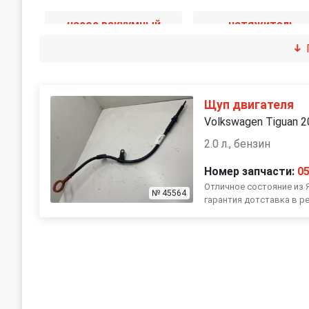
насос вакуумный
натяжитель
радиатор масляный
турбина
Щуп двигателя
Volkswagen Tiguan 
2.0 л., бензин
Номер запчасти:
0
Отличное состояние из 
№ 45564
гарантия дотставка в р