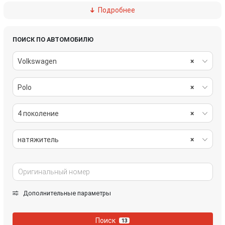
Подробнее
насос масляный
патрубок интеркулера
турбина
форсунка
ПОИСК ПО АВТОМОБИЛЮ
Volkswagen
×
Polo
×
4 поколение
×
натяжитель
×
Дополнительные параметры
Поиск
13