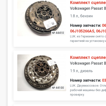
Комплект сцепле
Volkswagen Passat 
1.8 л., бензин
Номер запчасти:
0
06J105266AS
,
06J1
№ 44410
LUK. из Германии снято
гарантией на установку 
Комплект сцепле
Volkswagen Passat 
1.9 л., дизель
Номер запчасти:
0
LUK. Двухмассовое. Отл
№ 44100
рабочей машины без деф
проверку.