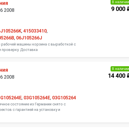
В наличи
ния
9 000 
B6 2008
6J105266K
,
415033410
,
05266B
,
06J105266J
 с рабочей машины корзина с выработкой с
и проверку. Доставка
В наличи
ния
14 400 
B6 2008
3G105264E
,
03G105264E
,
03G105264
ичное состояние из Германии снято с
ектов с гарантией на установку и