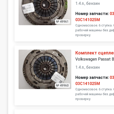
1.4 л., бензин
Номер запчасти:
0
03C141025M
№ 49961
Одномасовое. 6 ступка.
рабочей машины без деф
проверку.
Комплект сцепле
Volkswagen Passat 
1.4 л., бензин
Номер запчасти:
0
03C141025M
№ 49960
Одномасовое. 6 ступка.
рабочей машины без деф
проверку.