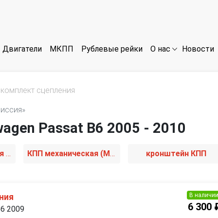
Двигатели
МКПП
Рублевые рейки
Новости
О нас
комплект сцепления
миссия»
agen Passat B6 2005 - 2010
КПП автоматическая (АКПП)
КПП механическая (МКПП)
кронштейн КПП
В наличи
ния
6 300 
B6 2009