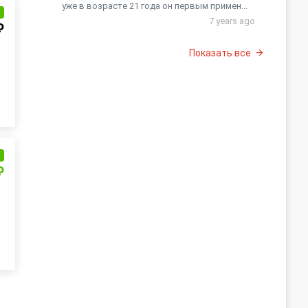
уже в возрасте 21 года он первым примен...
и
7 years ago
₽
Показать все
и
₽