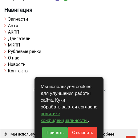
Навигация
Запчасти
Авто
АКПП
Двигатели
МКПП
Рублевые рейки
О нас
Новости
Контакты
Мы используем cookies
Работает на системе для авторазборок
для улучшения работы
CARRO.
БИЗНЕС
сайта. Куки
обрабатываются согласно
Полная версия
политике
© COPYRIGHT 2026 г.
конфиденциальности
.
v1.1.24
Принять
Отклонить
🍪
Мы используем файлы cookie, чтобы вам было удобнее