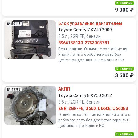
В наличии
9 000 ₽
Блок управления двигателем
№ 50113
Toyota Camry 7 XV40 2009
3.5 л., 2GR-FE, бензин
8966158130
,
2753003781
Без гарантии. Отличное состояние из
Японии снято с рабочего авто без
дефектов доставка в регионы и РФ
В наличии
3 600 ₽
АКПП
№ 49788
Toyota Camry 8 XV50 2012
3.5 л., 2GR-FE, бензин
2GR
,
2GR-FE
,
U660
,
U660E
,
U660E8
Отличное состояние из Японии снято с
рабочего авто без дефектов гарантия
доставка в регионы и РФ
В наличии