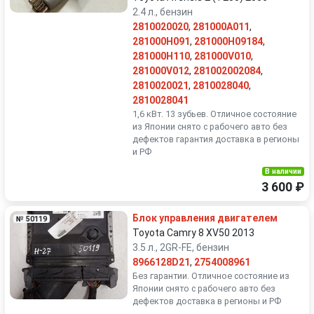
2.4 л., бензин
2810020020
,
281000A011
,
281000H091
,
281000H09184
,
281000H110
,
281000V010
,
281000V012
,
281002002084
,
2810020021
,
2810028040
,
2810028041
1,6 кВт. 13 зубьев. Отличное состояние
из Японии снято с рабочего авто без
дефектов гарантия доставка в регионы
и РФ
В наличии
3 600 ₽
Блок управления двигателем
№ 50119
Toyota Camry 8 XV50 2013
3.5 л., 2GR-FE, бензин
8966128D21
,
2754008961
Без гарантии. Отличное состояние из
Японии снято с рабочего авто без
дефектов доставка в регионы и РФ