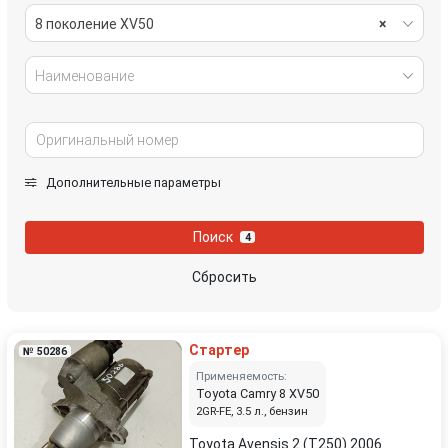
8 поколение XV50
×
Наименование
Дополнительные параметры
Поиск
4
Сбросить
Стартер
№ 50286
Применяемость:
Toyota Camry 8 XV50
2GR-FE, 3.5 л., бензин
Toyota Avensis 2 (T250) 2006