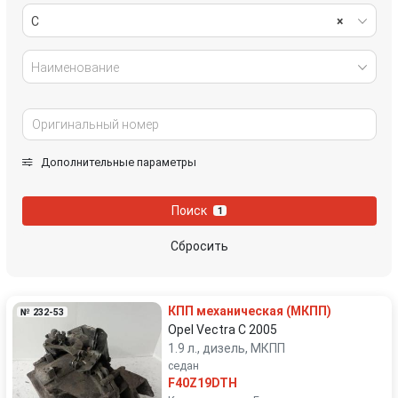
C
×
Наименование
Дополнительные параметры
Поиск
1
Сбросить
КПП механическая (МКПП)
№ 232-53
Opel Vectra C 2005
1.9 л., дизель, МКПП
седан
F40Z19DTH