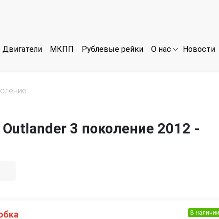
Двигатели
МКПП
Рублевые рейки
Новости
О нас
коление
 Outlander 3 поколение 2012 -
В наличи
обка