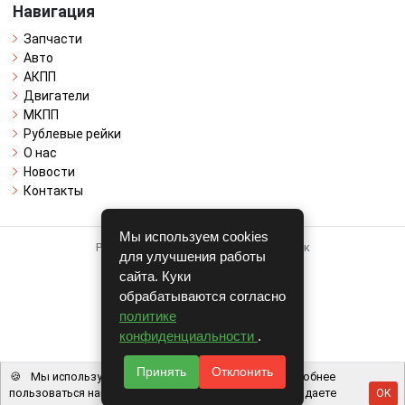
Навигация
Запчасти
Авто
АКПП
Двигатели
МКПП
Рублевые рейки
О нас
Новости
Контакты
Мы используем cookies
Работает на системе для авторазборок
для улучшения работы
CARRO.
БИЗНЕС
сайта. Куки
обрабатываются согласно
Полная версия
политике
© COPYRIGHT 2026 г.
конфиденциальности
.
v1.1.24
Принять
Отклонить
🍪
Мы используем файлы cookie, чтобы вам было удобнее
пользоваться нашим сайтом. Используя наш сайт, вы даете
OK