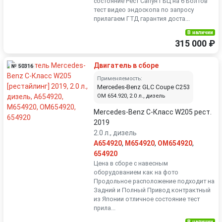
состояние Рест Сапун ГБЦ на 6 Болтов
тест видео эндоскопа по запросу
прилагаем ГТД гарантия доста...
В наличии
315 000 ₽
Двигатель в сборе
№ 50316
Применяемость:
Mercedes-Benz GLC Coupe C253
OM 654.920, 2.0 л., дизель
Mercedes-Benz C-Класс W205 рест.
2019
2.0 л., дизель
A654920
,
M654920
,
OM654920
,
654920
Цена в сборе с навесным
оборудованием как на фото
Продольное расположение подходит на
Задний и Полный Привод контрактный
из Японии отличное состояние тест
прила...
В наличии