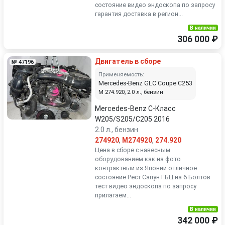
состояние видео эндоскопа по запросу
гарантия доставка в регион...
В наличии
306 000 ₽
Двигатель в сборе
№ 47196
Применяемость:
Mercedes-Benz GLC Coupe C253
M 274.920, 2.0 л., бензин
Mercedes-Benz C-Класс
W205/S205/C205 2016
2.0 л., бензин
274920
,
M274920
,
274.920
Цена в сборе с навесным
оборудованием как на фото
контрактный из Японии отличное
состояние Рест Сапун ГБЦ на 6 Болтов
тест видео эндоскопа по запросу
прилагаем...
В наличии
342 000 ₽