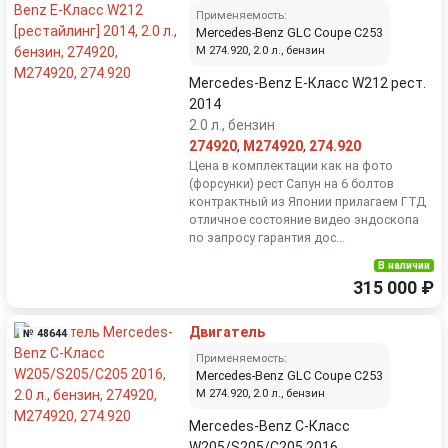
Применяемость:
Mercedes-Benz GLC Coupe C253
M 274.920, 2.0 л., бензин
Mercedes-Benz E-Класс W212 рест.
2014
2.0 л., бензин
274920
,
M274920
,
274.920
Цена в комплектации как на фото
(форсунки) рест Сапун на 6 болтов
контрактный из Японии прилагаем ГТД
отличное состояние видео эндоскопа
по запросу гарантия дос...
В наличии
315 000 ₽
Двигатель
№ 48644
Применяемость:
Mercedes-Benz GLC Coupe C253
M 274.920, 2.0 л., бензин
Mercedes-Benz C-Класс
W205/S205/C205 2016