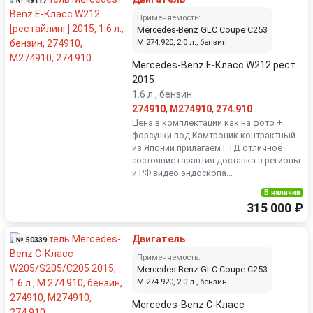
№ 49117
Применяемость:
Mercedes-Benz GLC Coupe C253
M 274.920, 2.0 л., бензин
Mercedes-Benz E-Класс W212 рест.
2015
1.6 л., бензин
274910
,
M274910
,
274.910
Цена в комплектации как на фото +
форсунки под Камтроник контрактный
из Японии прилагаем ГТД отличное
состояние гарантия доставка в регионы
и РФ видео эндоскопа...
В наличии
315 000 ₽
Двигатель
№ 50339
Применяемость:
Mercedes-Benz GLC Coupe C253
M 274.920, 2.0 л., бензин
Mercedes-Benz C-Класс