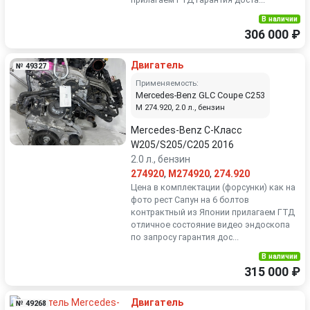
В наличии
306 000 ₽
Двигатель
№ 49327
Применяемость:
Mercedes-Benz GLC Coupe C253
M 274.920, 2.0 л., бензин
Mercedes-Benz C-Класс
W205/S205/C205 2016
2.0 л., бензин
274920
,
M274920
,
274.920
Цена в комплектации (форсунки) как на
фото рест Сапун на 6 болтов
контрактный из Японии прилагаем ГТД
отличное состояние видео эндоскопа
по запросу гарантия дос...
В наличии
315 000 ₽
Двигатель
№ 49268