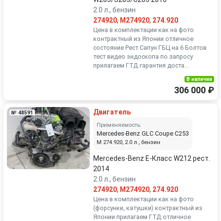
2.0 л., бензин
274920
,
M274920
,
274.920
Цена в комплектации как на фото
контрактный из Японии отличное
состояние Рест Сапун ГБЦ на 6 Болтов
тест видео эндоскопа по запросу
прилагаем ГТД гарантия доста...
В наличии
306 000 ₽
Двигатель
№ 48591
Применяемость:
Mercedes-Benz GLC Coupe C253
M 274.920, 2.0 л., бензин
Mercedes-Benz E-Класс W212 рест.
2014
2.0 л., бензин
274920
,
M274920
,
274.920
Цена в комплектации как на фото
(форсунки, катушки) контрактный из
Японии прилагаем ГТД отличное