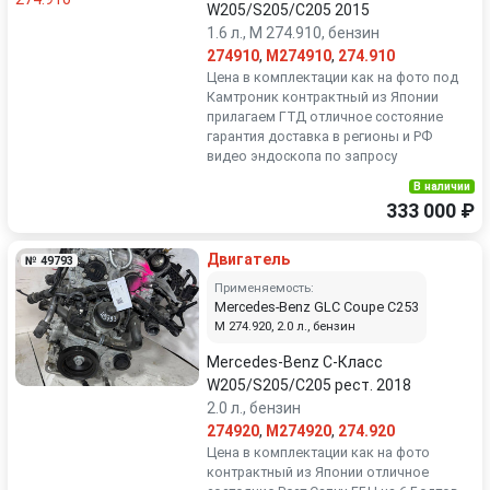
W205/S205/C205 2015
1.6 л., M 274.910, бензин
274910
,
M274910
,
274.910
Цена в комплектации как на фото под
Камтроник контрактный из Японии
прилагаем ГТД отличное состояние
гарантия доставка в регионы и РФ
видео эндоскопа по запросу
В наличии
333 000 ₽
Двигатель
№ 49793
Применяемость:
Mercedes-Benz GLC Coupe C253
M 274.920, 2.0 л., бензин
Mercedes-Benz C-Класс
W205/S205/C205 рест. 2018
2.0 л., бензин
274920
,
M274920
,
274.920
Цена в комплектации как на фото
контрактный из Японии отличное