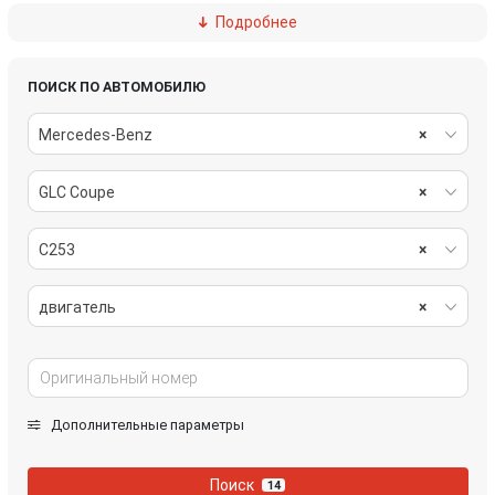
Подробнее
натяжитель
патрубок интеркулера
помпа
трубка охлаждения турбины
ПОИСК ПО АВТОМОБИЛЮ
Mercedes-Benz
×
трубка системы рециркуляции EGR
турбина
GLC Coupe
×
форсунка
C253
×
двигатель
×
Дополнительные параметры
Поиск
14