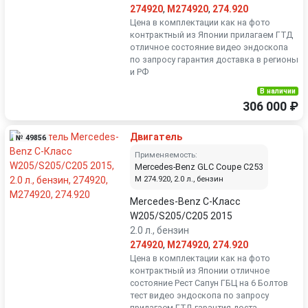
274920
,
M274920
,
274.920
Цена в комплектации как на фото
контрактный из Японии прилагаем ГТД
отличное состояние видео эндоскопа
по запросу гарантия доставка в регионы
и РФ
В наличии
306 000 ₽
Двигатель
№ 49856
Применяемость:
Mercedes-Benz GLC Coupe C253
M 274.920, 2.0 л., бензин
Mercedes-Benz C-Класс
W205/S205/C205 2015
2.0 л., бензин
274920
,
M274920
,
274.920
Цена в комплектации как на фото
контрактный из Японии отличное
состояние Рест Сапун ГБЦ на 6 Болтов
тест видео эндоскопа по запросу
прилагаем ГТД гарантия доста...