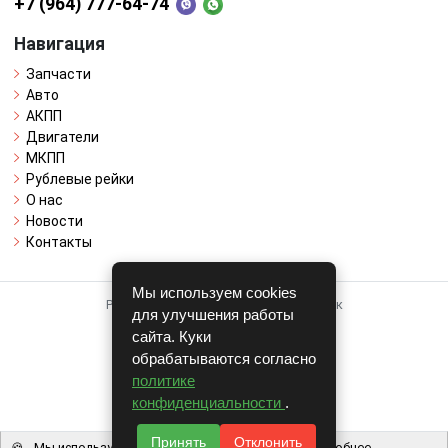
+7 (964) 777-64-74
Навигация
Запчасти
Авто
АКПП
Двигатели
МКПП
Рублевые рейки
О нас
Новости
Контакты
Мы используем cookies
Работает на системе для авторазборок
для улучшения работы
CARRO.
БИЗНЕС
сайта. Куки
обрабатываются согласно
Полная версия
политике
© COPYRIGHT 2026 г.
конфиденциальности
.
v1.1.24
Принять
Отклонить
🍪
Мы используем файлы cookie, чтобы вам было удобнее