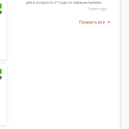
уже в возрасте 21 года он первым примен...
и
7 years ago
₽
Показать все
и
₽