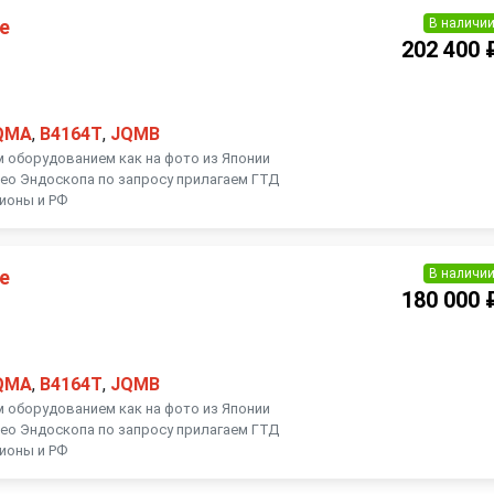
В наличи
е
202 400 
QMA
,
B4164T
,
JQMB
м оборудованием как на фото из Японии
ео Эндоскопа по запросу прилагаем ГТД
гионы и РФ
В наличи
е
180 000 
QMA
,
B4164T
,
JQMB
м оборудованием как на фото из Японии
ео Эндоскопа по запросу прилагаем ГТД
гионы и РФ