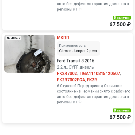
авто без дефектов гарантия доставка в
регионы и РФ
В наличии
67 500 ₽
МКПП
№ 48652
Применяемость:
Citroen Jumper 2 рест.
Ford Transit 8 2016
2.2 л., CYFF, дизель
FK2R7002
,
TIGA1110815120507
,
FK2R7002FGA
,
FK2R
6-Ступеней Перед привод Отличное
состояние из Германии снято с рабочего
авто без дефектов гарантия доставка в
регионы и РФ
В наличии
67 500 ₽