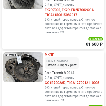
Ford Transit 8 2015
2.2 л., CYFF, дизель
FK2R7002
,
FK2R
,
FK2R7002CGA
,
TIGA1150615082917
6-Ступеней перед привод Отличное
состояние из Германии снято с рабочего
авто без дефектов гарантия доставка в
регионы и РФ
В наличии
61 600 ₽
МКПП
№ 49488
Применяемость:
Citroen Jumper 2 рест.
Ford Transit 8 2014
2.2 л., CYFF, дизель
CC1R7002AD
,
TIGA1270912110003
6-Ступеней перед привод Отличное
состояние из Германии снято с рабочего
авто без дефектов гарантия доставка в
регионы и РФ