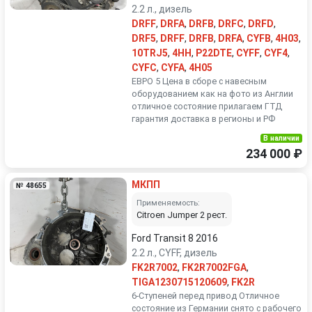
2.2 л., дизель
DRFF
,
DRFA
,
DRFB
,
DRFC
,
DRFD
,
DRF5
,
DRFF
,
DRFB
,
DRFA
,
CYFB
,
4H03
,
10TRJ5
,
4HH
,
P22DTE
,
CYFF
,
CYF4
,
CYFC
,
CYFA
,
4H05
ЕВРО 5 Цена в сборе с навесным
оборудованием как на фото из Англии
отличное состояние прилагаем ГТД
гарантия доставка в регионы и РФ
В наличии
234 000 ₽
МКПП
№ 48655
Применяемость:
Citroen Jumper 2 рест.
Ford Transit 8 2016
2.2 л., CYFF, дизель
FK2R7002
,
FK2R7002FGA
,
TIGA1230715120609
,
FK2R
6-Ступеней перед привод Отличное
состояние из Германии снято с рабочего