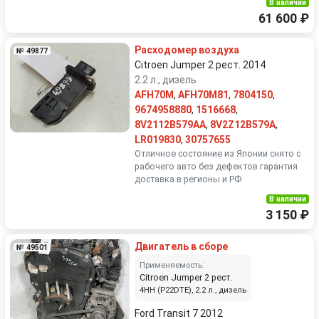
В наличии
61 600 ₽
Расходомер воздуха
№ 49877
Citroen Jumper 2 рест. 2014
2.2 л., дизель
AFH70M
,
AFH70M81
,
7804150
,
9674958880
,
1516668
,
8V2112B579AA
,
8V2Z12B579A
,
LR019830
,
30757655
Отличное состояние из Японии снято с
рабочего авто без дефектов гарантия
доставка в регионы и РФ
В наличии
3 150 ₽
Двигатель в сборе
№ 49501
Применяемость:
Citroen Jumper 2 рест.
4HH (P22DTE), 2.2 л., дизель
Ford Transit 7 2012