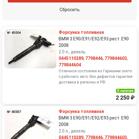
Сбросить
Форсунка топливная
№ 45004
BMW 3 E90/E91/E92/E93 рест. E90
2008
2.0 л., дизель
0445110289
,
7798446
,
779844603
,
779844604
Отличное состояние из Германии снято
с рабочего авто без дефектов гарантия
доставка в регионы и РФ
В наличии
2 250 ₽
Форсунка топливная
№ 45007
BMW 3 E90/E91/E92/E93 рест. E90
2008
2.0 л., дизель
0445110289
,
7798446
,
779844603
,