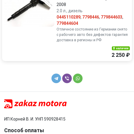
2008
2.0 л., дизель
0445110289
,
7798446
,
779844603
,
779844604
Отличное состояние из Германии снято
с рабочего авто без дефектов гарантия
доставка в регионы и РФ
В наличии
2 250 ₽
ИП Корней В. И. УНП 590928415
Способ оплаты