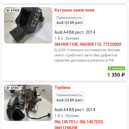
Катушка зажигания
№ 47929
Применяемость:
Audi Q5 8R рест.
Audi A4 B8 рест. 2014
1.8 л., бензин
06H905110E
,
06H905110
,
77320003
ELDOR Отличное состояние из Японии
снято с рабочего авто без дефектов
гарантия доставка в регионы и РФ
В наличии
1 350 ₽
Турбина
№ 47947
Применяемость:
Audi Q5 8R рест.
Audi A4 B8 рест. 2014
1.8 л., бензин
06L145701J
,
06L145725S
,
06H129629F