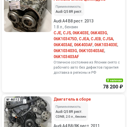
Применяемость:
Audi Q5 8R рест.
Audi A4 B8 рест. 2013
1.8 л., бензин
CJE
,
CJS
,
06K403E
,
06K403G
,
06K103475D
,
CJEA
,
CJEB
,
CJSA
,
06K403AE
,
06K403AF
,
06K103403E
,
06K103403G
,
06K103403AE
,
06K103403AF
Отличное состояние из Японии снято с
рабочего авто без дефектов гарантия
доставка в регионы и РФ
В наличии
78 200 ₽
Двигатель в сборе
№ 46112
Применяемость:
Audi Q5 8R рест.
CDNB, 2.0 л., бензин
Audi A4 B8/8K рест. 2011