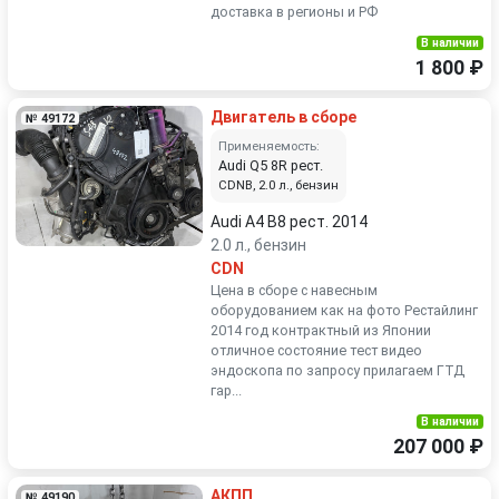
доставка в регионы и РФ
В наличии
1 800 ₽
Двигатель в сборе
№ 49172
Применяемость:
Audi Q5 8R рест.
CDNB, 2.0 л., бензин
Audi A4 B8 рест. 2014
2.0 л., бензин
CDN
Цена в сборе с навесным
оборудованием как на фото Рестайлинг
2014 год контрактный из Японии
отличное состояние тест видео
эндоскопа по запросу прилагаем ГТД
гар...
В наличии
207 000 ₽
АКПП
№ 49190