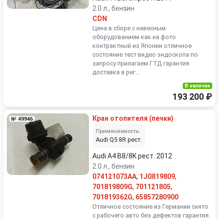
2.0 л., бензин
CDN
Цена в сборе с навесным
оборудованием как на фото
контрактный из Японии отличное
состояние тест видео эндоскопа по
запросу прилагаем ГТД гарантия
доставка в рег...
В наличии
193 200 ₽
Кран отопителя (печки)
№ 49946
Применяемость:
Audi Q5 8R рест.
Audi A4 B8/8K рест. 2012
2.0 л., бензин
074121073AA
,
1J0819809
,
701819809G
,
701121805
,
701819362G
,
65857280900
Отличное состояние из Германии снято
с рабочего авто без дефектов гарантия