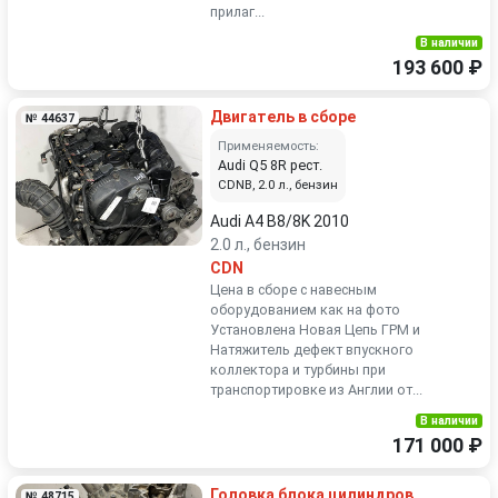
прилаг...
В наличии
193 600 ₽
Двигатель в сборе
№ 44637
Применяемость:
Audi Q5 8R рест.
CDNB, 2.0 л., бензин
Audi A4 B8/8K 2010
2.0 л., бензин
CDN
Цена в сборе с навесным
оборудованием как на фото
Установлена Новая Цепь ГРМ и
Натяжитель дефект впускного
коллектора и турбины при
транспортировке из Англии от...
В наличии
171 000 ₽
Головка блока цилиндров
№ 48715