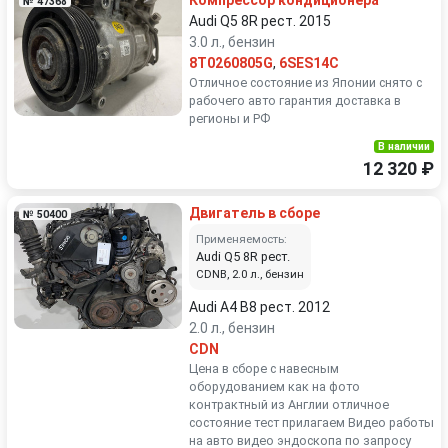
Компрессор кондиционера
№ 47368
Audi Q5 8R рест. 2015
3.0 л., бензин
8T0260805G
,
6SES14C
Отличное состояние из Японии снято с
рабочего авто гарантия доставка в
регионы и РФ
В наличии
12 320 ₽
Двигатель в сборе
№ 50400
Применяемость:
Audi Q5 8R рест.
CDNB, 2.0 л., бензин
Audi A4 B8 рест. 2012
2.0 л., бензин
CDN
Цена в сборе с навесным
оборудованием как на фото
контрактный из Англии отличное
состояние тест прилагаем Видео работы
на авто видео эндоскопа по запросу