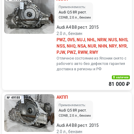
Применяемость:
Audi Q5 8R рест.
CDNB, 2.0 л., бензин
Audi A4 B8 рест. 2015
2.0 л., бензин
PWZ
,
0V5
,
NUJ
,
NHL
,
NRW
,
NUS
,
NHS
,
NSS
,
NHQ
,
NSA
,
NUR
,
NHN
,
NRY
,
NYR
,
PJW
,
PWZ
,
RWW
,
RWY
Отличное состояние из Японии снято с
рабочего авто без дефектов гарантия
доставка в регионы и РФ
В наличии
81 000 ₽
АКПП
№ 49188
Применяемость:
Audi Q5 8R рест.
CDNB, 2.0 л., бензин
Audi A4 B8 рест. 2015
2.0 л., бензин