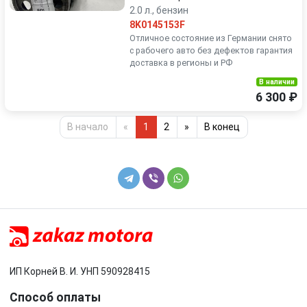
2.0 л., бензин
8K0145153F
Отличное состояние из Германии снято
с рабочего авто без дефектов гарантия
доставка в регионы и РФ
В наличии
6 300 ₽
В начало
«
1
2
»
В конец
ИП Корней В. И. УНП 590928415
Способ оплаты