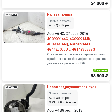
54 000 ₽
Рулевая рейка
№ 47262
Применяемость:
Audi Q5 8R рест.
Audi A6 4G/C7 рест. 2016
4G0909144G
,
4G0909144K
,
4G0909144Q
,
4G0909144T
,
4G1423055DJ
,
4G1423055BG
Отличное состояние из Германии снято
с рабочего авто без дефектов гарантия
доставка в регионы и РФ
В наличии
58 500 ₽
Насос гидроусилителя руля
№ 46710
Применяемость:
Audi Q5 8R рест.
CDNB, 2.0 л., бензин
Audi A4 B8 рест. 2013