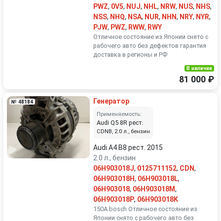
PWZ
,
0V5
,
NUJ
,
NHL
,
NRW
,
NUS
,
NHS
,
NSS
,
NHQ
,
NSA
,
NUR
,
NHN
,
NRY
,
NYR
,
PJW
,
PWZ
,
RWW
,
RWY
Отличное состояние из Японии снято с
рабочего авто без дефектов гарантия
доставка в регионы и РФ
В наличии
81 000 ₽
Генератор
№ 48184
Применяемость:
Audi Q5 8R рест.
CDNB, 2.0 л., бензин
Audi A4 B8 рест. 2015
2.0 л., бензин
06H903018J
,
0125711152
,
CDN
,
06H903018H
,
06H903018L
,
06H903018
,
06H903018M
,
06H903018P
,
06H903018K
150A bosch Отличное состояние из
Японии снято с рабочего авто без