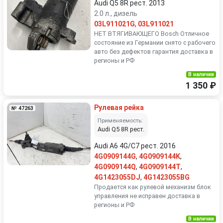
Audi Q5 8R рест. 2013
2.0 л., дизель
03L911021G
,
03L911021
НЕТ ВТЯГИВАЮЩЕГО Bosch Отличное
состояние из Германии снято с рабочего
авто без дефектов гарантия доставка в
регионы и РФ
В наличии
1 350 ₽
Рулевая рейка
№ 47263
Применяемость:
Audi Q5 8R рест.
Audi A6 4G/C7 рест. 2016
4G0909144G
,
4G0909144K
,
4G0909144Q
,
4G0909144T
,
4G1423055DJ
,
4G1423055BG
Продается как рулевой механизм блок
управления не исправен доставка в
регионы и РФ
В наличии