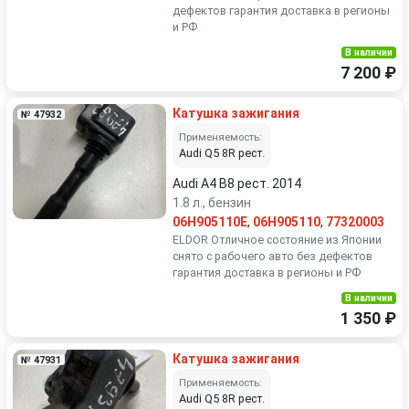
дефектов гарантия доставка в регионы
и РФ
В наличии
7 200 ₽
Катушка зажигания
№ 47932
Применяемость:
Audi Q5 8R рест.
Audi A4 B8 рест. 2014
1.8 л., бензин
06H905110E
,
06H905110
,
77320003
ELDOR Отличное состояние из Японии
снято с рабочего авто без дефектов
гарантия доставка в регионы и РФ
В наличии
1 350 ₽
Катушка зажигания
№ 47931
Применяемость:
Audi Q5 8R рест.