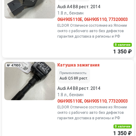
Audi A4 B8 рест. 2014
1.8 л., бензин
06H905110E
,
06H905110
,
77320003
ELDOR Отличное состояние из Японии
снято с рабочего авто без дефектов
гарантия доставка в регионы и РФ
В наличии
1 350 ₽
Катушка зажигания
№ 47930
Применяемость:
Audi Q5 8R рест.
Audi A4 B8 рест. 2014
1.8 л., бензин
06H905110E
,
06H905110
,
77320003
ELDOR Отличное состояние из Японии
снято с рабочего авто без дефектов
гарантия доставка в регионы и РФ
В наличии
1 350 ₽