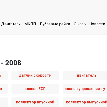
Двигатели
МКПП
Рублевые рейки
Новости
О нас
 - 2008
а
датчик скорости
двигатель
защита (кожух) ремня ГРМ
клапан EGR
клапан управления турбиной (ак
коллектор впускной
коллектор выпускно