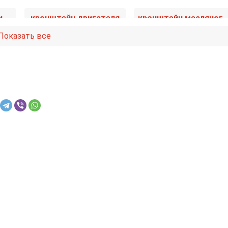
кронштейн гидроусилителя
кронштейн двигателя
кронштейн масляного фильтра
Показать все
масляная трубка турбины
масляный поддон
маховик
насос продувки катализатора
натяжитель
ера
помпа
поршень
теплообменник масляного фильтра
трубка обратки форсунок
форсунка