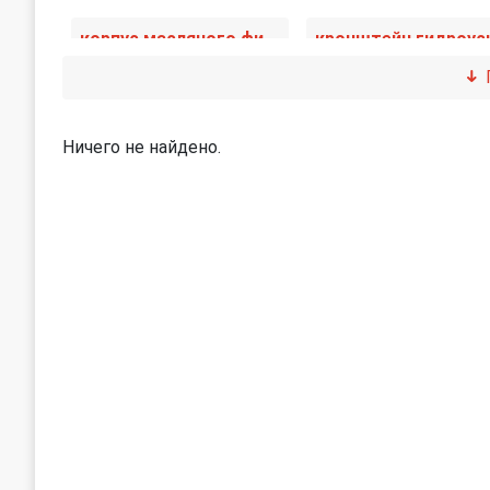
корпус масляного фильтра
маслоотделитель (сапун)
Ничего не найдено.
механизм изменения длины впускного коллектора
насос вакуумный
патрубок воздушного фильтра
патрубок интеркул
тандемный насос
цепь ГРМ
шкив коленвала