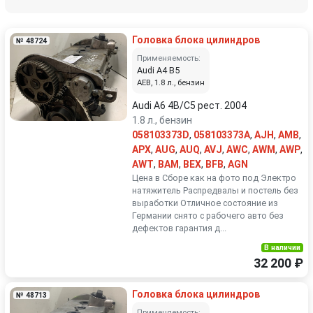
Головка блока цилиндров
№ 48724
Применяемость:
Audi A4 B5
AEB, 1.8 л., бензин
Audi A6 4B/C5 рест. 2004
1.8 л., бензин
058103373D
,
058103373A
,
AJH
,
AMB
,
APX
,
AUG
,
AUQ
,
AVJ
,
AWC
,
AWM
,
AWP
,
AWT
,
BAM
,
BEX
,
BFB
,
AGN
Цена в Сборе как на фото под Электро
натяжитель Распредвалы и постель без
выработки Отличное состояние из
Германии снято с рабочего авто без
дефектов гарантия д...
В наличии
32 200 ₽
Головка блока цилиндров
№ 48713
Применяемость: