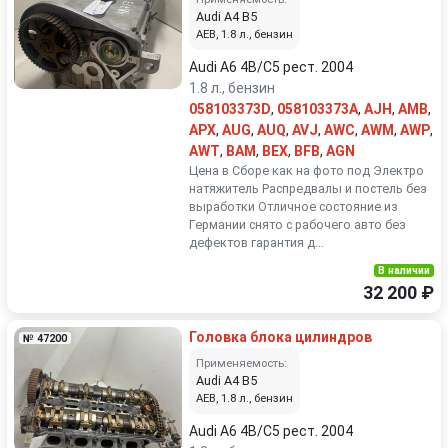
Audi A4 B5
AEB, 1.8 л., бензин
Audi A6 4B/C5 рест. 2004
1.8 л., бензин
058103373D
,
058103373A
,
AJH
,
AMB
,
APX
,
AUG
,
AUQ
,
AVJ
,
AWC
,
AWM
,
AWP
,
AWT
,
BAM
,
BEX
,
BFB
,
AGN
Цена в Сборе как на фото под Электро
натяжитель Распредвалы и постель без
выработки Отличное состояние из
Германии снято с рабочего авто без
дефектов гарантия д...
В наличии
32 200 ₽
Головка блока цилиндров
№ 47200
Применяемость:
Audi A4 B5
AEB, 1.8 л., бензин
Audi A6 4B/C5 рест. 2004