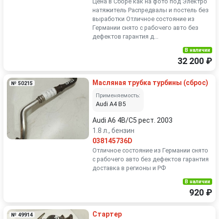
Цена в Сборе как на фото под Электро
натяжитель Распредвалы и постель без
выработки Отличное состояние из
Германии снято с рабочего авто без
дефектов гарантия д...
В наличии
32 200 ₽
Масляная трубка турбины (сброс)
№ 50215
Применяемость:
Audi A4 B5
Audi A6 4B/C5 рест. 2003
1.8 л., бензин
038145736D
Отличное состояние из Германии снято
с рабочего авто без дефектов гарантия
доставка в регионы и РФ
В наличии
920 ₽
Стартер
№ 49914