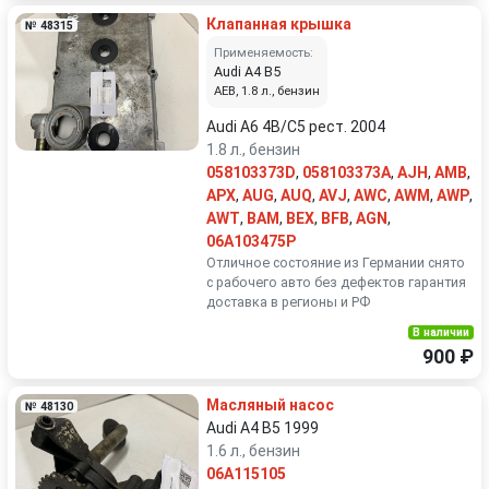
Клапанная крышка
№ 48315
Применяемость:
Audi A4 B5
AEB, 1.8 л., бензин
Audi A6 4B/C5 рест. 2004
1.8 л., бензин
058103373D
,
058103373A
,
AJH
,
AMB
,
APX
,
AUG
,
AUQ
,
AVJ
,
AWC
,
AWM
,
AWP
,
AWT
,
BAM
,
BEX
,
BFB
,
AGN
,
06A103475P
Отличное состояние из Германии снято
с рабочего авто без дефектов гарантия
доставка в регионы и РФ
В наличии
900 ₽
Масляный насос
№ 48130
Audi A4 B5 1999
1.6 л., бензин
06A115105