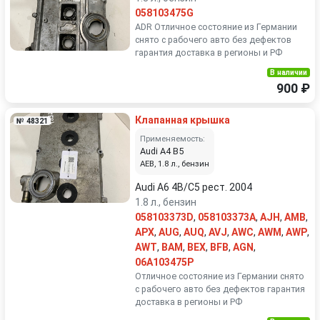
058103475G
ADR Отличное состояние из Германии
снято с рабочего авто без дефектов
гарантия доставка в регионы и РФ
В наличии
900 ₽
Клапанная крышка
№ 48321
Применяемость:
Audi A4 B5
AEB, 1.8 л., бензин
Audi A6 4B/C5 рест. 2004
1.8 л., бензин
058103373D
,
058103373A
,
AJH
,
AMB
,
APX
,
AUG
,
AUQ
,
AVJ
,
AWC
,
AWM
,
AWP
,
AWT
,
BAM
,
BEX
,
BFB
,
AGN
,
06A103475P
Отличное состояние из Германии снято
с рабочего авто без дефектов гарантия
доставка в регионы и РФ