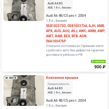
Audi A4 B5
AEB, 1.8 л., бензин
Audi A6 4B/C5 рест. 2004
1.8 л., бензин
058103373D
,
058103373A
,
AJH
,
AMB
,
APX
,
AUG
,
AUQ
,
AVJ
,
AWC
,
AWM
,
AWP
,
AWT
,
BAM
,
BEX
,
BFB
,
AGN
,
06A103475P
Отличное состояние из Германии снято
с рабочего авто без дефектов гарантия
доставка в регионы и РФ
В наличии
900 ₽
Клапанная крышка
№ 48318
Применяемость:
Audi A4 B5
AEB, 1.8 л., бензин
Audi A6 4B/C5 рест. 2004
1.8 л., бензин