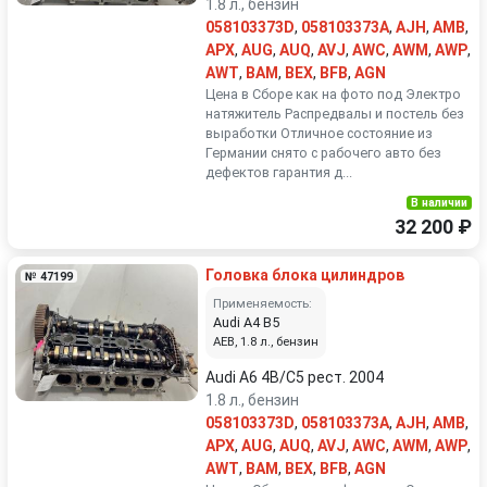
1.8 л., бензин
058103373D
,
058103373A
,
AJH
,
AMB
,
APX
,
AUG
,
AUQ
,
AVJ
,
AWC
,
AWM
,
AWP
,
AWT
,
BAM
,
BEX
,
BFB
,
AGN
Цена в Сборе как на фото под Электро
натяжитель Распредвалы и постель без
выработки Отличное состояние из
Германии снято с рабочего авто без
дефектов гарантия д...
В наличии
32 200 ₽
Головка блока цилиндров
№ 47199
Применяемость:
Audi A4 B5
AEB, 1.8 л., бензин
Audi A6 4B/C5 рест. 2004
1.8 л., бензин
058103373D
,
058103373A
,
AJH
,
AMB
,
APX
,
AUG
,
AUQ
,
AVJ
,
AWC
,
AWM
,
AWP
,
AWT
,
BAM
,
BEX
,
BFB
,
AGN