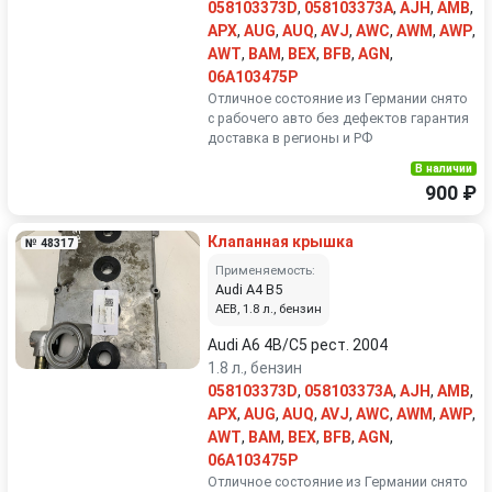
058103373D
,
058103373A
,
AJH
,
AMB
,
APX
,
AUG
,
AUQ
,
AVJ
,
AWC
,
AWM
,
AWP
,
AWT
,
BAM
,
BEX
,
BFB
,
AGN
,
06A103475P
Отличное состояние из Германии снято
с рабочего авто без дефектов гарантия
доставка в регионы и РФ
В наличии
900 ₽
Клапанная крышка
№ 48317
Применяемость:
Audi A4 B5
AEB, 1.8 л., бензин
Audi A6 4B/C5 рест. 2004
1.8 л., бензин
058103373D
,
058103373A
,
AJH
,
AMB
,
APX
,
AUG
,
AUQ
,
AVJ
,
AWC
,
AWM
,
AWP
,
AWT
,
BAM
,
BEX
,
BFB
,
AGN
,
06A103475P
Отличное состояние из Германии снято