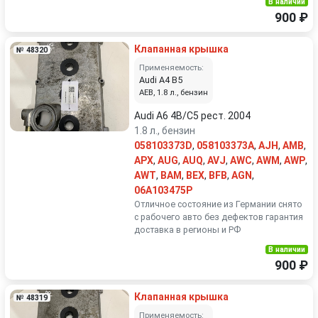
В наличии
900 ₽
Клапанная крышка
№ 48320
Применяемость:
Audi A4 B5
AEB, 1.8 л., бензин
Audi A6 4B/C5 рест. 2004
1.8 л., бензин
058103373D
,
058103373A
,
AJH
,
AMB
,
APX
,
AUG
,
AUQ
,
AVJ
,
AWC
,
AWM
,
AWP
,
AWT
,
BAM
,
BEX
,
BFB
,
AGN
,
06A103475P
Отличное состояние из Германии снято
с рабочего авто без дефектов гарантия
доставка в регионы и РФ
В наличии
900 ₽
Клапанная крышка
№ 48319
Применяемость: