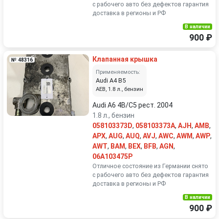
с рабочего авто без дефектов гарантия
доставка в регионы и РФ
В наличии
900 ₽
Клапанная крышка
№ 48316
Применяемость:
Audi A4 B5
AEB, 1.8 л., бензин
Audi A6 4B/C5 рест. 2004
1.8 л., бензин
058103373D
,
058103373A
,
AJH
,
AMB
,
APX
,
AUG
,
AUQ
,
AVJ
,
AWC
,
AWM
,
AWP
,
AWT
,
BAM
,
BEX
,
BFB
,
AGN
,
06A103475P
Отличное состояние из Германии снято
с рабочего авто без дефектов гарантия
доставка в регионы и РФ
В наличии
900 ₽