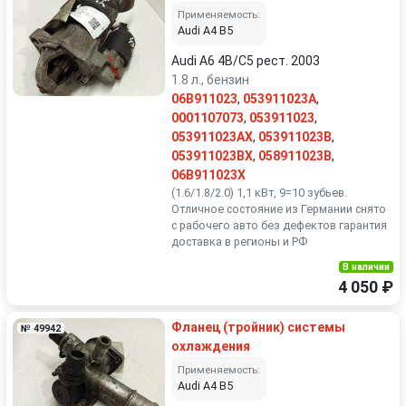
Применяемость:
Audi A4 B5
Audi A6 4B/C5 рест. 2003
1.8 л., бензин
06B911023
,
053911023A
,
0001107073
,
053911023
,
053911023AX
,
053911023B
,
053911023BX
,
058911023B
,
06B911023X
(1.6/1.8/2.0) 1,1 кВт, 9=10 зубьев.
Отличное состояние из Германии снято
с рабочего авто без дефектов гарантия
доставка в регионы и РФ
В наличии
4 050 ₽
Фланец (тройник) системы
№ 49942
охлаждения
Применяемость:
Audi A4 B5