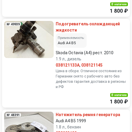
В наличии
1 800 ₽
Подогреватель охлаждающей
№ 49939
жидкости
Применяемость:
Audi A4 B5
Skoda Octavia (A4) рест. 2010
1.9 л., дизель
038121133A
,
038121145
Цена в сборе. Отличное состояние из
Германии снято с рабочего авто без
дефектов гарантия доставка в регионы
и РФ
В наличии
1 800 ₽
Натяжитель ремня генератора
№ 48391
Audi A4 B5 1999
1.8 л., бензин