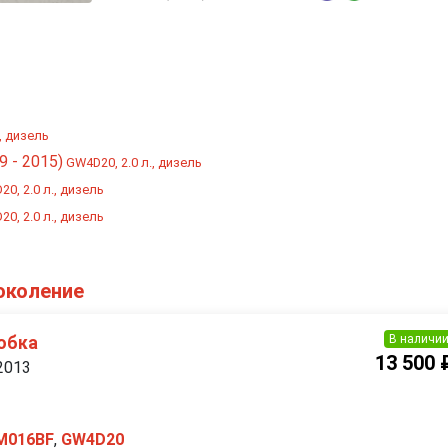
., дизель
9 - 2015)
GW4D20, 2.0 л., дизель
0, 2.0 л., дизель
0, 2.0 л., дизель
поколение
В наличи
обка
13 500 
 2013
M016BF
,
GW4D20