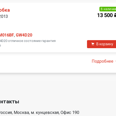
В наличи
обка
13 500 
 2013
M016BF
,
GW4D20
4D20 отличное состояние гарантия
В корзину
Ф
Подробнее
онтакты
оссия, Москва, м. кунцевская, Офис 190