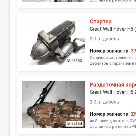
доставка в регионы и Р
Стартер
Great Wall Hover H5 
2.0 л., дизель
Номер запчасти:
3
Отличное состояние из 
№ 43953
дефектов с гарантией на
Раздаточная кор
Great Wall Hover H5
2.0 л., дизель
Номер запчасти:
Z
из Японии двигатель GW
№ 44164
доставка в регионы и Р