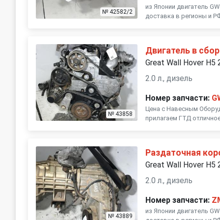
из Японии двигатель GW
№ 42582/2
доставка в регионы и Р
Двигатель в сбор
Great Wall Hover H5
2.0 л., дизель
Номер запчасти:
G
Цена с Навесным Обору
№ 43858
прилагаем ГТД отличное
Раздаточная кор
Great Wall Hover H5
2.0 л., дизель
Номер запчасти:
Z
из Японии двигатель GW
№ 43889