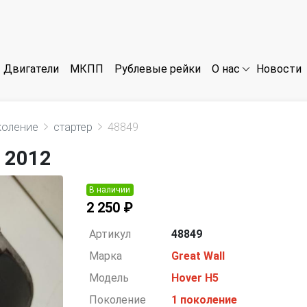
Двигатели
МКПП
Рублевые рейки
Новости
О нас
коление
стартер
48849
5 2012
В наличии
2 250 ₽
Артикул
48849
Марка
Great Wall
Модель
Hover H5
Поколение
1 поколение