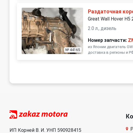
Раздаточная кор
Great Wall Hover H5
2.0 л., дизель
Номер запчасти:
Z
из Японии двигатель GW
№ 44165
доставка в регионы и Р
К
Р
ИП Корней В. И. УНП 590928415