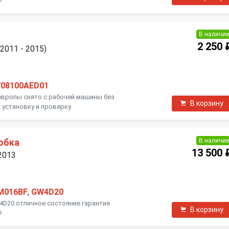
Ф
В наличи
2 250 
(2011 - 2015)
708100AED01
европы снято с рабочей машины без
В корзину
 установку и проверку.
В наличи
обка
13 500 
 2013
M016BF
,
GW4D20
4D20 отличное состояние гарантия
В корзину
Ф