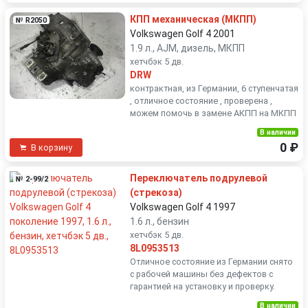
КПП механическая (МКПП)
№ R2050
Volkswagen Golf 4 2001
1.9 л., AJM, дизель, МКПП
хетчбэк 5 дв.
DRW
контрактная, из Германии, 6 ступенчатая
, отличное состояние , проверена ,
можем помочь в замене АКПП на МКПП
В наличии
0 ₽
В корзину
Переключатель подрулевой
№ 2-99/2
(стрекоза)
Volkswagen Golf 4 1997
1.6 л., бензин
хетчбэк 5 дв.
8L0953513
Отличное состояние из Германии снято
с рабочей машины без дефектов с
гарантией на установку и проверку.
В наличии