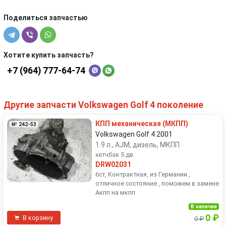
Поделиться запчастью
Хотите купить запчасть?
+7 (964) 777-64-74
Другие запчасти Volkswagen Golf 4 поколение
КПП механическая (МКПП)
№ 242-53
Volkswagen Golf 4 2001
1.9 л., AJM, дизель, МКПП
хетчбэк 5 дв.
DRW02031
6ст, Контрактная, из Германии ,
отличное состояние , поможем в замене
Акпп на мкпп
В наличии
0 ₽
В корзину
0 ₽