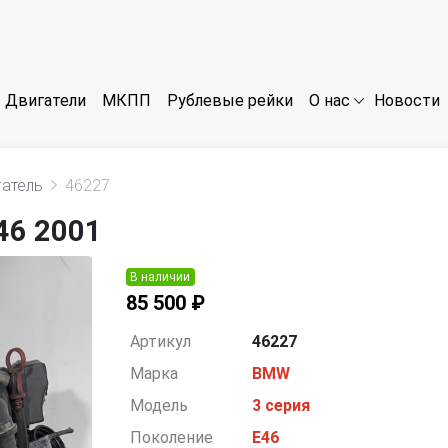
Двигатели
МКПП
Рублевые рейки
Новости
О нас
гатель
46227
46 2001
В наличии
85 500 ₽
Артикул
46227
Марка
BMW
Модель
3 серия
Поколение
E46