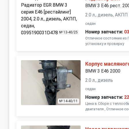
BMW 3 E46 рест. 20
2.0 л., дизель, АКПП
седан
Номер запчасти:
0
№ 13-40/25
Отличное состояние из 
установку и проверку
Корпус масляног
BMW 3 E46 2000
2.0 л., дизель
седан
Номер запчасти:
2
№ 14-40/11
Цена в Сборе с теплообм
двигателя , Отличное с