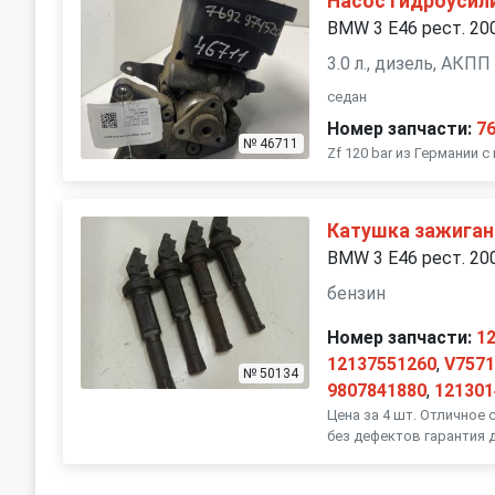
Насос гидроусил
BMW 3 E46 рест. 20
3.0 л., дизель, АКПП
седан
Номер запчасти:
7
№ 46711
Zf 120 bar из Германии 
Катушка зажиган
BMW 3 E46 рест. 20
бензин
Номер запчасти:
1
12137551260
,
V7571
№ 50134
9807841880
,
121301
Цена за 4 шт. Отличное 
без дефектов гарантия 