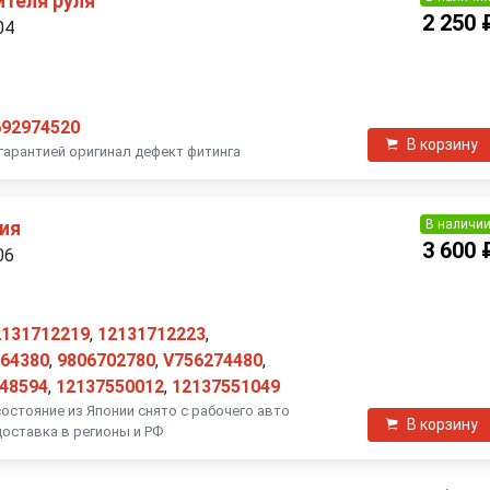
ителя руля
2 250 
04
692974520
В корзину
с гарантией оригинал дефект фитинга
В наличи
ия
3 600 
06
2131712219
,
12131712223
,
64380
,
9806702780
,
V756274480
,
48594
,
12137550012
,
12137551049
состояние из Японии снято с рабочего авто
В корзину
доставка в регионы и РФ