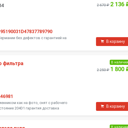
2 136 
04
2 670 ₽
395190031D47837789790
Германии без дефектов с гарантией на
В корзину
В наличи
о фильтра
1 800 
2 250 ₽
246981
енником как на фото, снят с рабочего
В корзину
остояние 204D1 гарантия доставка
В наличи