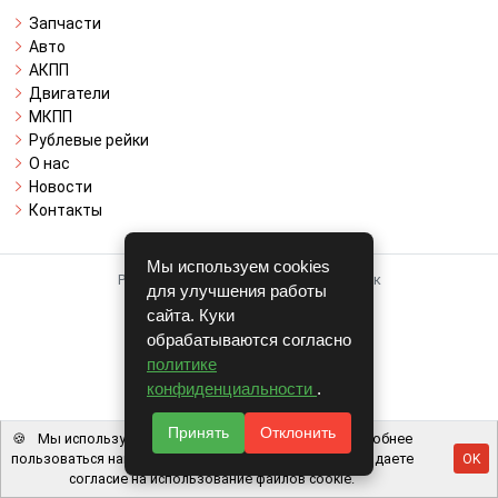
Запчасти
Авто
АКПП
Двигатели
МКПП
Рублевые рейки
О нас
Новости
Контакты
Мы используем cookies
Работает на системе для авторазборок
для улучшения работы
CARRO.
БИЗНЕС
сайта. Куки
обрабатываются согласно
Полная версия
политике
© COPYRIGHT 2026 г.
конфиденциальности
.
v1.1.24
Принять
Отклонить
🍪
Мы используем файлы cookie, чтобы вам было удобнее
пользоваться нашим сайтом. Используя наш сайт, вы даете
OK
согласие на использование файлов cookie.