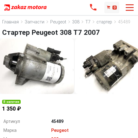
0
Главная
Запчасти
Peugeot
308
T7
стартер
45489
Стартер Peugeot 308 T7 2007
В наличии
1 350 ₽
Артикул
45489
Марка
Peugeot