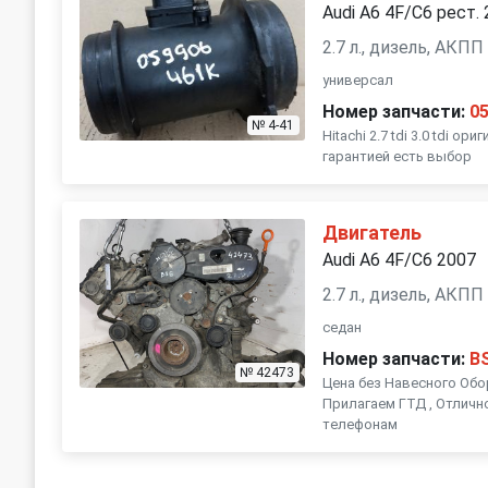
Audi A6 4F/C6 рест.
2.7 л., дизель, АКПП
универсал
Номер запчасти:
0
№ 4-41
Hitachi 2.7 tdi 3.0 tdi о
гарантией есть выбор
Двигатель
Audi A6 4F/C6 2007
2.7 л., дизель, АКПП
седан
Номер запчасти:
B
№ 42473
Цена без Навесного Обор
Прилагаем ГТД , Отлично
телефонам