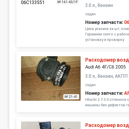
№ 161-43/1F
3.0 л., бензин
седан
Номер запчасти:
0
Цена указана за шт, ко
Германии снято с рабоч
установку и проверку
Расходомер возд
Audi A6 4F/C6 2005
3.0 л., бензин, АКПП
седан
Номер запчасти:
A
№ 21-41
Hitachi 2.7-3.0 отличное
машины без дефектов га
Расходомер возд