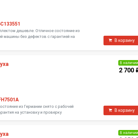
6C133551
мплектом дешевле. Отличное состояние из
ей машины без дефектов с гарантией на
В корзину
В наличи
уха
2 700 
FH7501A
 состояние из Германии снято с рабочей
В корзину
рантия на установку и проверку
В наличи
уха