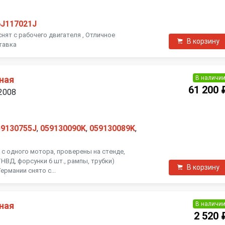
6J117021J
 снят с рабочего двигателя , Отличное
В корзину
тавка
В наличи
ная
61 200 
 2008
59130755J
,
059130090K
,
059130089K
,
 с одного мотора, проверены на стенде,
НВД, форсунки 6 шт., рампы, трубки)
В корзину
ермании снято с...
В наличи
ная
2 520 