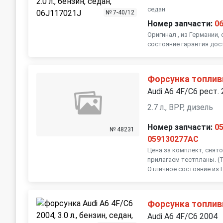
седан
№ 7-40/12
Номер запчасти:
0
Оригинал , из Германии,
состояние гарантия дос
Форсунка топлив
Audi A6 4F/C6 рест.
2.7 л., BPP, дизель
Номер запчасти:
0
№ 48231
059130277AC
Цена за комплект, снято
прилагаем тестпланы. (Т
Отличное состояние из Г
Форсунка топлив
Audi A6 4F/C6 2004