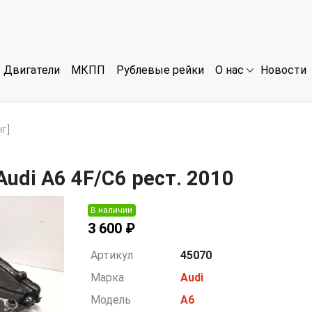
Двигатели
МКПП
Рублевые рейки
Новости
О нас
г]
udi A6 4F/C6 рест. 2010
В наличии
3 600 ₽
Артикул
45070
Марка
Audi
Модель
A6