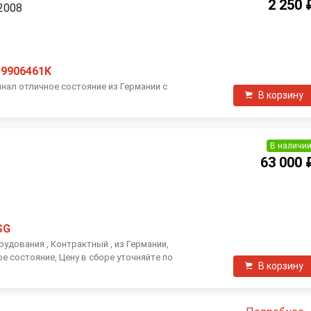
2 250 
 2008
59906461K
ригинал отличное состояние из Германии с
В корзину
В наличи
63 000 
SG
удования , Контрактный , из Германии,
е состояние, Цену в сборе уточняйте по
В корзину