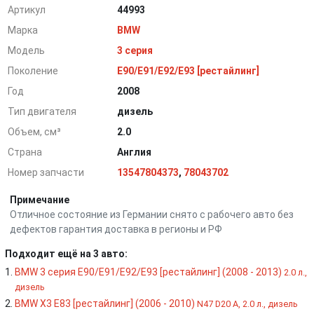
Артикул
44993
Марка
BMW
Модель
3 серия
Поколение
E90/E91/E92/E93 [рестайлинг]
Год
2008
Тип двигателя
дизель
Объем, см³
2.0
Страна
Англия
Номер запчасти
13547804373
,
78043702
Примечание
Отличное состояние из Германии снято с рабочего авто без
дефектов гарантия доставка в регионы и РФ
Подходит ещё на 3 авто:
BMW 3 серия E90/E91/E92/E93 [рестайлинг] (2008 - 2013)
2.0 л.,
дизель
BMW X3 E83 [рестайлинг] (2006 - 2010)
N47 D20 A, 2.0 л., дизель