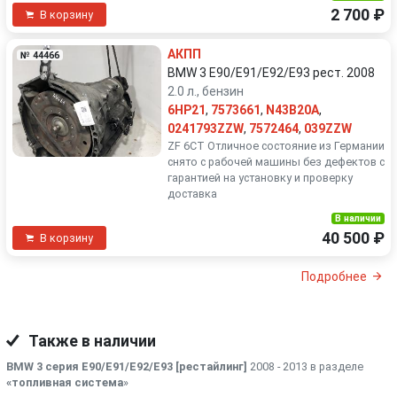
2 700 ₽
В корзину
АКПП
№ 44466
BMW 3 E90/E91/E92/E93 рест. 2008
2.0 л., бензин
6HP21
,
7573661
,
N43B20A
,
0241793ZZW
,
7572464
,
039ZZW
ZF 6СТ Отличное состояние из Германии
снято с рабочей машины без дефектов с
гарантией на установку и проверку
доставка
В наличии
40 500 ₽
В корзину
Подробнее
Также в наличии
BMW 3 серия E90/E91/E92/E93 [рестайлинг]
2008 - 2013 в разделе
«топливная система
»