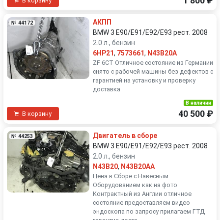
1 800 ₽
В корзину
АКПП
№ 44172
BMW 3 E90/E91/E92/E93 рест. 2008
2.0 л., бензин
6HP21
,
7573661
,
N43B20A
ZF 6СТ Отличное состояние из Германии
снято с рабочей машины без дефектов с
гарантией на установку и проверку
доставка
В наличии
40 500 ₽
В корзину
Двигатель в сборе
№ 44253
BMW 3 E90/E91/E92/E93 рест. 2008
2.0 л., бензин
N43B20
,
N43B20AA
Цена в Сборе с Навесным
Оборудованием как на фото
Контрактный из Англии отличное
состояние предоставляем видео
эндоскопа по запросу прилагаем ГТД