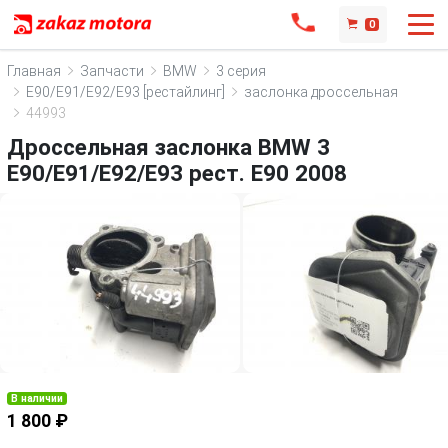
0
Главная
Запчасти
BMW
3 серия
E90/E91/E92/E93 [рестайлинг]
заслонка дроссельная
44993
Дроссельная заслонка BMW 3
E90/E91/E92/E93 рест. E90 2008
В наличии
1 800 ₽