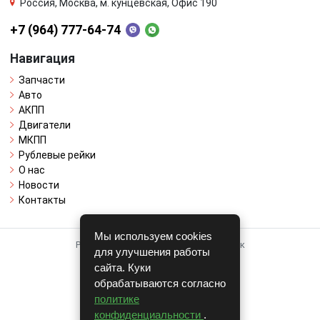
Россия, Москва, м. кунцевская, Офис 190
+7 (964) 777-64-74
Навигация
Запчасти
Авто
АКПП
Двигатели
МКПП
Рублевые рейки
О нас
Новости
Контакты
Мы используем cookies
Работает на системе для авторазборок
для улучшения работы
CARRO.
БИЗНЕС
сайта. Куки
обрабатываются согласно
Полная версия
политике
© COPYRIGHT 2026 г.
конфиденциальности
.
v1.1.24