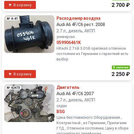
2 700 ₽
В корзину
Расходомер воздуха
№ 4-41
Audi A6 4F/C6 рест. 2008
2.7 л., дизель, АКПП
универсал
059906461K
Hitachi 2.7 tdi 3.0 tdi оригинал отличное
состояние из Германии с гарантией есть
выбор
В наличии
2 250 ₽
В корзину
Двигатель
№ 42473
Audi A6 4F/C6 2007
2.7 л., дизель, АКПП
седан
BSG
Цена без Навесного Оборудования ,
Контрактный , из Германии, Прилагаем
ГТД , Отличное состояние, Цену в сборе
уточняйте по телефонам