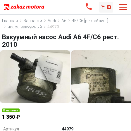
0
Главная
Запчасти
Audi
A6
4F/C6 [рестайлинг]
насос вакуумный
44979
Вакуумный насос Audi A6 4F/C6 рест.
2010
В наличии
1 350 ₽
Артикул
44979