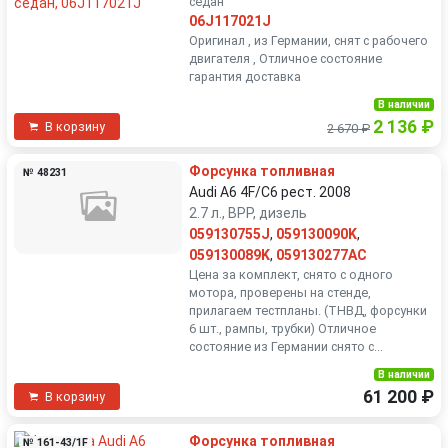
седан
06J117021J
Оригинал , из Германии, снят с рабочего
двигателя , Отличное состояние
гарантия доставка
В наличии
2 136 ₽
В корзину
2 670 ₽
Форсунка топливная
№ 48231
Audi A6 4F/C6 рест. 2008
2.7 л., BPP, дизель
059130755J
,
059130090K
,
059130089K
,
059130277AC
Цена за комплект, снято с одного
мотора, проверены на стенде,
прилагаем тестпланы. (ТНВД, форсунки
6 шт., рампы, трубки) Отличное
состояние из Германии снято с...
В наличии
61 200 ₽
В корзину
Форсунка топливная
№ 161-43/1F