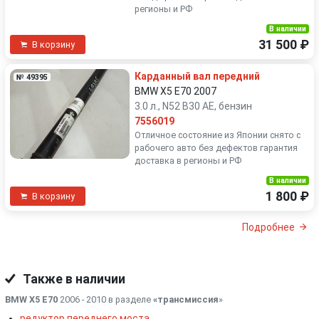
регионы и РФ
В наличии
31 500 ₽
В корзину
Карданный вал передний
№ 49395
BMW X5 E70 2007
3.0 л., N52 B30 AE, бензин
7556019
Отличное состояние из Японии снято с
рабочего авто без дефектов гарантия
доставка в регионы и РФ
В наличии
1 800 ₽
В корзину
Подробнее
Также в наличии
BMW X5 E70
2006 - 2010 в разделе
«трансмиссия
»
редуктор переднего моста