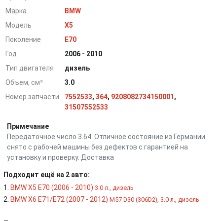
Марка
BMW
Модель
X5
Поколение
E70
Год
2006 - 2010
Тип двигателя
дизель
Объем, см³
3.0
Номер запчасти
7552533
,
364
,
9208082734150001
,
31507552533
Примечание
Передаточное число 3.64. Отличное состояние из Германии
снято с рабочей машины без дефектов с гарантией на
установку и проверку. Доставка
Подходит ещё на 2 авто:
BMW X5 E70 (2006 - 2010)
3.0 л., дизель
BMW X6 E71/E72 (2007 - 2012)
M57 D30 (306D2), 3.0 л., дизель