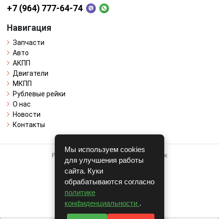
+7 (964) 777-64-74
Навигация
Запчасти
Авто
АКПП
Двигатели
МКПП
Рублевые рейки
О нас
Новости
Контакты
Мы используем cookies
Работает на системе для авторазборок
для улучшения работы
CARRO.
БИЗНЕС
сайта. Куки
обрабатываются согласно
Полная версия
политике
© COPYRIGHT 2026 г.
конфиденциальности
.
v1.1.24