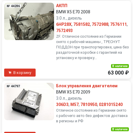
АКПП
№ 44286
BMW X5 E70 2008
3.0 л., дизель
6HP28X
,
7581582
,
7572988
,
7576111
,
7572493
ZF. Отличное состояние из Германии
снято с рабочей машины , ТРЕСНУТ
ПОДДОН при транспортировке, цена без
раздаточной коробки с гарантией на
установку и проверку...
В наличии
63 000 ₽
В корзину
Блок управления двигателем
№ 44797
BMW X5 E70 2009
3.0 л., дизель
306D3
,
M57
,
7810950
,
0281015240
Отличное состояние из Германии снято
с рабочего авто без дефектов доставка
в регионы и РФ
В наличии