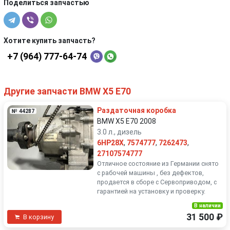
Поделиться запчастью
Хотите купить запчасть?
+7 (964) 777-64-74
Другие запчасти BMW X5 E70
Раздаточная коробка
№ 44287
BMW X5 E70 2008
3.0 л., дизель
6HP28X
,
7574777
,
7262473
,
27107574777
Отличное состояние из Германии снято
с рабочей машины , без дефектов,
продается в сборе с Сервоприводом, с
гарантией на установку и проверку.
В наличии
31 500 ₽
В корзину