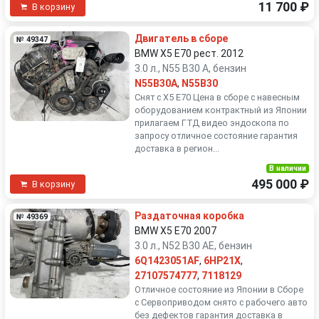
11 700 ₽
В корзину
Двигатель в сборе
№ 49347
BMW X5 E70 рест. 2012
3.0 л., N55 B30 A, бензин
N55B30A
,
N55B30
Снят с Х5 Е70 Цена в сборе с навесным
оборудованием контрактный из Японии
прилагаем ГТД видео эндоскопа по
запросу отличное состояние гарантия
доставка в регион...
В наличии
495 000 ₽
В корзину
Раздаточная коробка
№ 49369
BMW X5 E70 2007
3.0 л., N52 B30 AE, бензин
6Q1423051AF
,
6HP21X
,
27107574777
,
7118129
Отличное состояние из Японии в Сборе
с Сервоприводом снято с рабочего авто
без дефектов гарантия доставка в