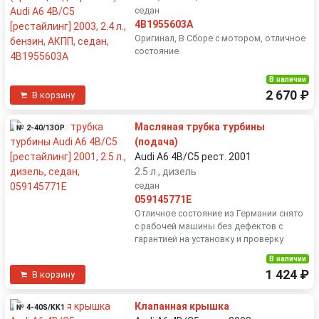
седан
4B1955603A
Оригинал, В Сборе с мотором, отличное
состояние
В наличии
2 670 ₽
В корзину
Масляная трубка турбины
№ 2-40/13OP
(подача)
Audi A6 4B/C5 рест. 2001
2.5 л., дизель
седан
059145771E
Отличное состояние из Германии снято
с рабочей машины без дефектов с
гарантией на установку и проверку
В наличии
1 424 ₽
В корзину
Клапанная крышка
№ 4-40S/KK1