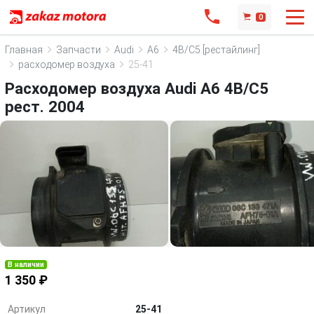
0
Главная
Запчасти
Audi
A6
4B/C5 [рестайлинг]
расходомер воздуха
25-41
Расходомер воздуха Audi A6 4B/C5
рест. 2004
В наличии
1 350 ₽
Артикул
25-41