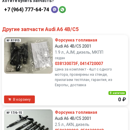
Хотите купить запчасть?
+7 (964) 777-64-74
Другие запчасти Audi A6 4B/C5
Форсунка топливная
№ R1915
Audi A6 4B/C5 2001
1.9 л., AJM, дизель, МКПП
седан
038130073F
,
0414720007
Цена за комплект - 4шт с одного
мотора, проверены на стенде,
прилагаем тестплан, гарантия, из
Европы, доставка
В наличии
0 ₽
В корзину
Форсунка топливная
№ 17/6-15
Audi A6 4B/C5 2001
2.5 л., AKN, дизель