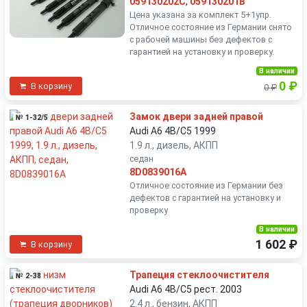
059130202C
,
059130201B
Цена указана за комплект 5+1упр.
Отличное состояние из Германии снято
с рабочей машины без дефектов с
гарантией на установку и проверку.
В наличии
0 ₽
В корзину
0 ₽
Замок двери задней правой
№ 1-32/5
Audi A6 4B/C5 1999
1.9 л., дизель, АКПП
седан
8D0839016A
Отличное состояние из Германии без
дефектов с гарантией на установку и
проверку
В наличии
1 602 ₽
В корзину
Трапеция стеклоочистителя
№ 2-38
Audi A6 4B/C5 рест. 2003
2.4 л., бензин, АКПП