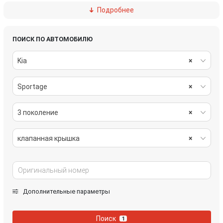
Подробнее
ролик натяжителя
турбина
форсунка
ПОИСК ПО АВТОМОБИЛЮ
Kia
×
Sportage
×
3 поколение
×
клапанная крышка
×
Дополнительные параметры
Поиск
1